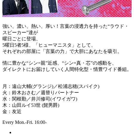
強い、濃い、熱い、厚い！言葉の浸透力を持った“ラウド・
スピーカー”達が
曜日ごとに登場、
5曜日5者5様、「ヒューマニスタ」として、
それぞれの部屋に「言葉の力」で大胆にあなたを吸引。
情に豊かな“シン=親”近感、“シン=真・芯”の感動を、
ダイレクトにお届けしていく人間特化型・情豊ワイド番組。
月：遠山大輔(グランジ)／松浦志穂(スパイク)
火：鈴木おさむ／週替りパートナー
水：関根勤／井川修司(イワイガワ)
木：山田ルイ53世 (髭男爵)
金：友近
Every Mon.-Fri. 16:00-