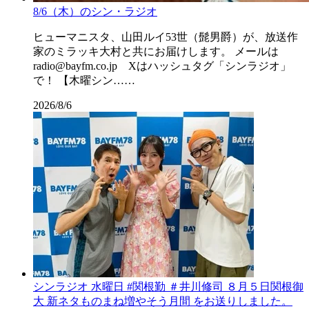
8/6（木）のシン・ラジオ
ヒューマニスタ、山田ルイ53世（髭男爵）が、放送作
家のミラッキ大村と共にお届けします。 メールは
radio@bayfm.co.jp Xはハッシュタグ「シンラジオ」
で！ 【木曜シン……
2026/8/6
シンラジオ 水曜日 #関根勤 ＃井川修司 ８月５日関根御
大 新ネタものまね増やそう月間 をお送りしました。