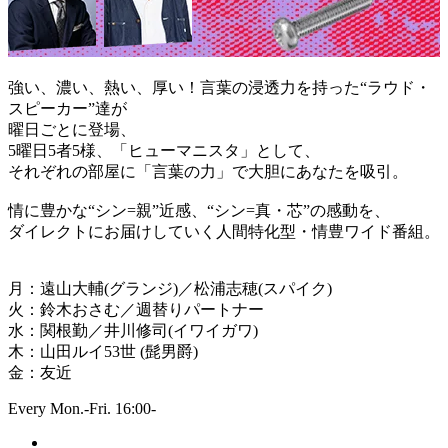
強い、濃い、熱い、厚い！言葉の浸透力を持った“ラウド・
スピーカー”達が
曜日ごとに登場、
5曜日5者5様、「ヒューマニスタ」として、
それぞれの部屋に「言葉の力」で大胆にあなたを吸引。
情に豊かな“シン=親”近感、“シン=真・芯”の感動を、
ダイレクトにお届けしていく人間特化型・情豊ワイド番組。
月：遠山大輔(グランジ)／松浦志穂(スパイク)
火：鈴木おさむ／週替りパートナー
水：関根勤／井川修司(イワイガワ)
木：山田ルイ53世 (髭男爵)
金：友近
Every Mon.-Fri. 16:00-