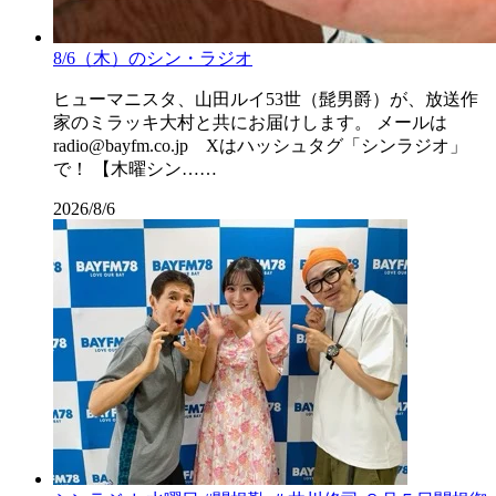
8/6（木）のシン・ラジオ
ヒューマニスタ、山田ルイ53世（髭男爵）が、放送作
家のミラッキ大村と共にお届けします。 メールは
radio@bayfm.co.jp Xはハッシュタグ「シンラジオ」
で！ 【木曜シン……
2026/8/6