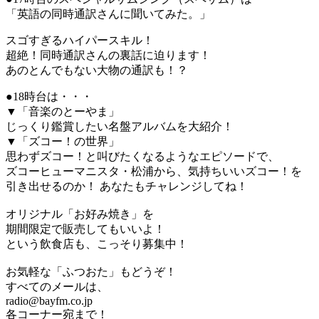
「英語の同時通訳さんに聞いてみた。」
スゴすぎるハイパースキル！
超絶！同時通訳さんの裏話に迫ります！
あのとんでもない大物の通訳も！？
●18時台は・・・
▼「音楽のとーやま」
じっくり鑑賞したい名盤アルバムを大紹介！
▼「ズコー！の世界」
思わずズコー！と叫びたくなるようなエピソードで、
ズコーヒューマニスタ・松浦から、気持ちいいズコー！を
引き出せるのか！ あなたもチャレンジしてね！
オリジナル「お好み焼き」を
期間限定で販売してもいいよ！
という飲食店も、こっそり募集中！
お気軽な「ふつおた」もどうぞ！
すべてのメールは、
radio@bayfm.co.jp
各コーナー宛まで！