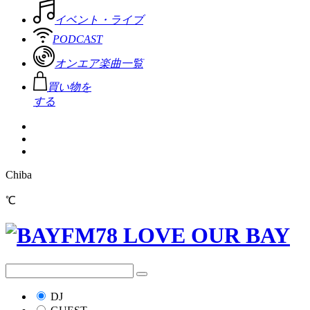
イベント・ライブ
PODCAST
オンエア楽曲一覧
買い物を
する
Chiba
℃
DJ