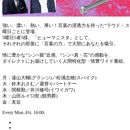
強い、濃い、熱い、厚い！言葉の浸透力を持った“ラウド・ス
曜日ごとに登場、
5曜日5者5様、「ヒューマニスタ」として、
それぞれの部屋に「言葉の力」で大胆にあなたを吸引。
情に豊かな“シン=親”近感、“シン=真・芯”の感動を、
ダイレクトにお届けしていく人間特化型・情豊ワイド番組。
月：遠山大輔(グランジ)／松浦志穂(スパイク)
火：鈴木おさむ／週替りパートナー
水：関根勤／井川修司(イワイガワ)
木：山田ルイ53世 (髭男爵)
金：友近
Every Mon.-Fri. 16:00-