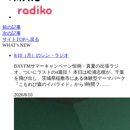
前の記事
次の記事
サイトTOPへ戻る
WHAT’s NEW
8/10（月）のシン・ラジオ
BAYFMサマーキャンペーン恒例・真夏の出張ラジ
オ、ついにラストの4週目！ 本日は松浦志穂が、千葉
を飛び出し、茨城県稲敷市にある体験型テーマパーク
『こもれび森のイバライド』から3時間フ……
2026/8/10