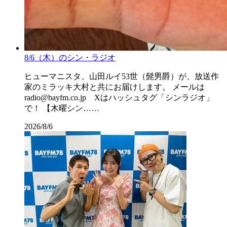
8/6（木）のシン・ラジオ
ヒューマニスタ、山田ルイ53世（髭男爵）が、放送作
家のミラッキ大村と共にお届けします。 メールは
radio@bayfm.co.jp Xはハッシュタグ「シンラジオ」
で！ 【木曜シン……
2026/8/6