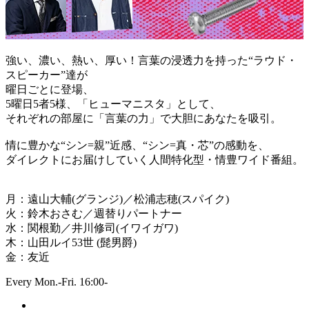
強い、濃い、熱い、厚い！言葉の浸透力を持った“ラウド・
スピーカー”達が
曜日ごとに登場、
5曜日5者5様、「ヒューマニスタ」として、
それぞれの部屋に「言葉の力」で大胆にあなたを吸引。
情に豊かな“シン=親”近感、“シン=真・芯”の感動を、
ダイレクトにお届けしていく人間特化型・情豊ワイド番組。
月：遠山大輔(グランジ)／松浦志穂(スパイク)
火：鈴木おさむ／週替りパートナー
水：関根勤／井川修司(イワイガワ)
木：山田ルイ53世 (髭男爵)
金：友近
Every Mon.-Fri. 16:00-