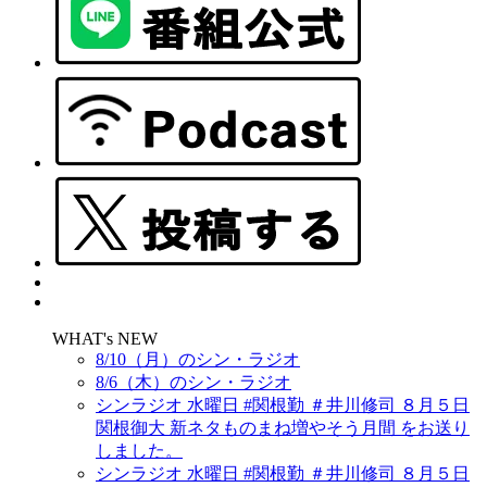
WHAT's NEW
8/10（月）のシン・ラジオ
8/6（木）のシン・ラジオ
シンラジオ 水曜日 #関根勤 ＃井川修司 ８月５日
関根御大 新ネタものまね増やそう月間 をお送り
しました。
シンラジオ 水曜日 #関根勤 ＃井川修司 ８月５日