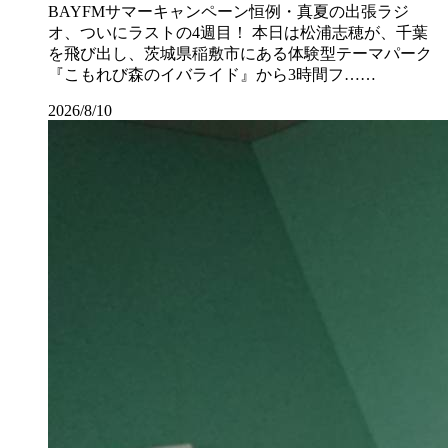
BAYFMサマーキャンペーン恒例・真夏の出張ラジ
オ、ついにラストの4週目！ 本日は松浦志穂が、千葉
を飛び出し、茨城県稲敷市にある体験型テーマパーク
『こもれび森のイバライド』から3時間フ……
2026/8/10