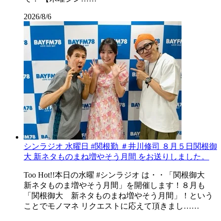
2026/8/6
シンラジオ 水曜日 #関根勤 ＃井川修司 ８月５日関根御
大 新ネタものまね増やそう月間 をお送りしました。
Too Hot!!本日の水曜 #シンラジオ は・・「関根御大
新ネタものま増やそう月間」を開催します！８月も
「関根御大 新ネタものまね増やそう月間」！という
ことでモノマネ リクエストに応えて頂きまし……