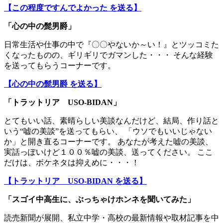
【この程度ですんでよかった を送る】
「
心の中の髭男爵
」
日常生活や仕事の中で『〇〇やないか～い！』とツッコミた
くなったものの、ギリギリでガマンした・・・ そんな経験
を送ってもらうコーナーです。
【心の中の髭男爵 を送る】
「トラットリア USO-BIDAN」
とてもいい話、素晴らしい美談なんだけど、結局、作り話と
いう“嘘の美談”を送ってもらい、 「ウソでもいいじゃない
か」と開き直るコーナーです。 あなたが考えた嘘の美談、
実話っぽいけど１００％嘘の美談、送ってください。 ここ
だけは、ボケネタは抑えめに・・・！
【トラットリア USO-BIDAN を送る】
「スゴイ中高生に、ぶっちゃけホンネを聞いてみた」
読売新聞が展開、私立中学・高校の最新情報や取材記事を中