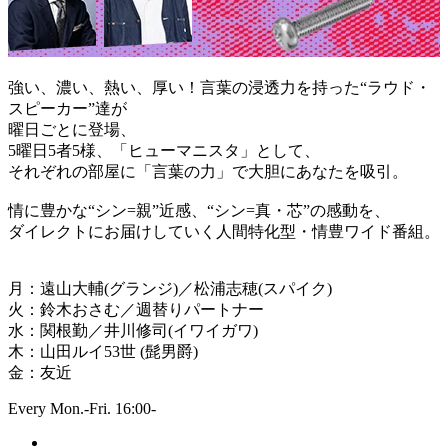
強い、濃い、熱い、厚い！言葉の浸透力を持った“ラウド・
スピーカー”達が
曜日ごとに登場、
5曜日5者5様、「ヒューマニスタ」として、
それぞれの部屋に「言葉の力」で大胆にあなたを吸引。
情に豊かな“シン=親”近感、“シン=真・芯”の感動を、
ダイレクトにお届けしていく人間特化型・情豊ワイド番組。
月：遠山大輔(グランジ)／松浦志穂(スパイク)
火：鈴木おさむ／週替りパートナー
水：関根勤／井川修司(イワイガワ)
木：山田ルイ53世 (髭男爵)
金：友近
Every Mon.-Fri. 16:00-