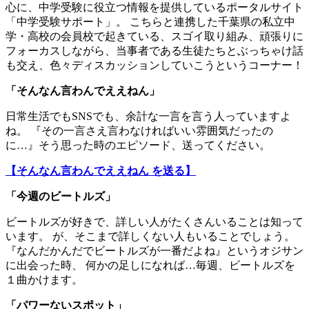
心に、中学受験に役立つ情報を提供しているポータルサイト
「中学受験サポート」。 こちらと連携した千葉県の私立中
学・高校の会員校で起きている、スゴイ取り組み、頑張りに
フォーカスしながら、当事者である生徒たちとぶっちゃけ話
も交え、色々ディスカッションしていこうというコーナー！
「
そんなん言わんでええねん
」
日常生活でもSNSでも、余計な一言を言う人っていますよ
ね。 『その一言さえ言わなければいい雰囲気だったの
に…』そう思った時のエピソード、送ってください。
【そんなん言わんでええねん を送る】
「今週のビートルズ」
ビートルズが好きで、詳しい人がたくさんいることは知って
います。 が、そこまで詳しくない人もいることでしょう。
『なんだかんだでビートルズが一番だよね』というオジサン
に出会った時、 何かの足しになれば…毎週、ビートルズを
１曲かけます。
「パワーないスポット」