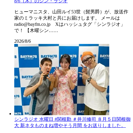
8/6（木）のシン・ラジオ
ヒューマニスタ、山田ルイ53世（髭男爵）が、放送作
家のミラッキ大村と共にお届けします。 メールは
radio@bayfm.co.jp Xはハッシュタグ「シンラジオ」
で！ 【木曜シン……
2026/8/6
シンラジオ 水曜日 #関根勤 ＃井川修司 ８月５日関根御
大 新ネタものまね増やそう月間 をお送りしました。