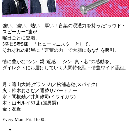
強い、濃い、熱い、厚い！言葉の浸透力を持った“ラウド・
スピーカー”達が
曜日ごとに登場、
5曜日5者5様、「ヒューマニスタ」として、
それぞれの部屋に「言葉の力」で大胆にあなたを吸引。
情に豊かな“シン=親”近感、“シン=真・芯”の感動を、
ダイレクトにお届けしていく人間特化型・情豊ワイド番組。
月：遠山大輔(グランジ)／松浦志穂(スパイク)
火：鈴木おさむ／週替りパートナー
水：関根勤／井川修司(イワイガワ)
木：山田ルイ53世 (髭男爵)
金：友近
Every Mon.-Fri. 16:00-