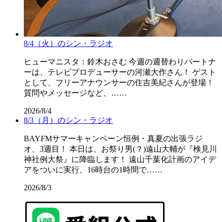
8/4（火）のシン・ラジオ
ヒューマニスタ：鈴木おさむ 今週の週替わりパートナ
ーは、テレビプロデューサーの河瀬大作さん！ ゲスト
として、フリーアナウンサーの住吉美紀さんが登場！
質問やメッセージなど、……
2026/8/4
8/3（月）のシン・ラジオ
BAYFMサマーキャンペーン恒例・真夏の出張ラジ
オ、3週目！ 本日は、お祭り男(？)遠山大輔が『検見川
神社例大祭』に降臨します！ 遠山千葉化計画のアイデ
アをついに実行、16時台の1時間で……
2026/8/3