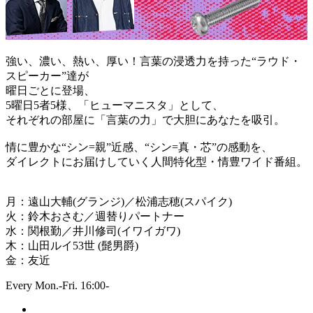
強い、濃い、熱い、厚い！言葉の浸透力を持った“ラウド・
スピーカー”達が
曜日ごとに登場、
5曜日5者5様、「ヒューマニスタ」として、
それぞれの部屋に「言葉の力」で大胆にあなたを吸引。
情に豊かな“シン=親”近感、“シン=真・芯”の感動を、
ダイレクトにお届けしていく人間特化型・情豊ワイド番組。
月：遠山大輔(グランジ)／松浦志穂(スパイク)
火：鈴木おさむ／週替りパートナー
水：関根勤／井川修司(イワイガワ)
木：山田ルイ53世 (髭男爵)
金：友近
Every Mon.-Fri. 16:00-