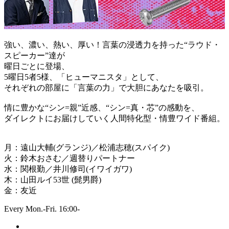
強い、濃い、熱い、厚い！言葉の浸透力を持った“ラウド・
スピーカー”達が
曜日ごとに登場、
5曜日5者5様、「ヒューマニスタ」として、
それぞれの部屋に「言葉の力」で大胆にあなたを吸引。
情に豊かな“シン=親”近感、“シン=真・芯”の感動を、
ダイレクトにお届けしていく人間特化型・情豊ワイド番組。
月：遠山大輔(グランジ)／松浦志穂(スパイク)
火：鈴木おさむ／週替りパートナー
水：関根勤／井川修司(イワイガワ)
木：山田ルイ53世 (髭男爵)
金：友近
Every Mon.-Fri. 16:00-