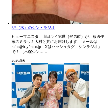
8/6（木）のシン・ラジオ
ヒューマニスタ、山田ルイ53世（髭男爵）が、放送作
家のミラッキ大村と共にお届けします。 メールは
radio@bayfm.co.jp Xはハッシュタグ「シンラジオ」
で！ 【木曜シン……
2026/8/6