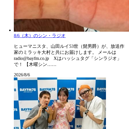
8/6（木）のシン・ラジオ
ヒューマニスタ、山田ルイ53世（髭男爵）が、放送作
家のミラッキ大村と共にお届けします。 メールは
radio@bayfm.co.jp Xはハッシュタグ「シンラジオ」
で！ 【木曜シン……
2026/8/6