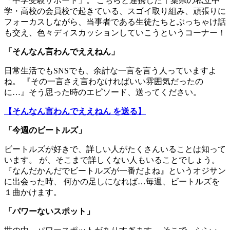
「中学受験サポート」。 こちらと連携した千葉県の私立中
学・高校の会員校で起きている、スゴイ取り組み、頑張りに
フォーカスしながら、当事者である生徒たちとぶっちゃけ話
も交え、色々ディスカッションしていこうというコーナー！
「
そんなん言わんでええねん
」
日常生活でもSNSでも、余計な一言を言う人っていますよ
ね。 『その一言さえ言わなければいい雰囲気だったの
に…』そう思った時のエピソード、送ってください。
【そんなん言わんでええねん を送る】
「今週のビートルズ」
ビートルズが好きで、詳しい人がたくさんいることは知って
います。 が、そこまで詳しくない人もいることでしょう。
『なんだかんだでビートルズが一番だよね』というオジサン
に出会った時、 何かの足しになれば…毎週、ビートルズを
１曲かけます。
「パワーないスポット」