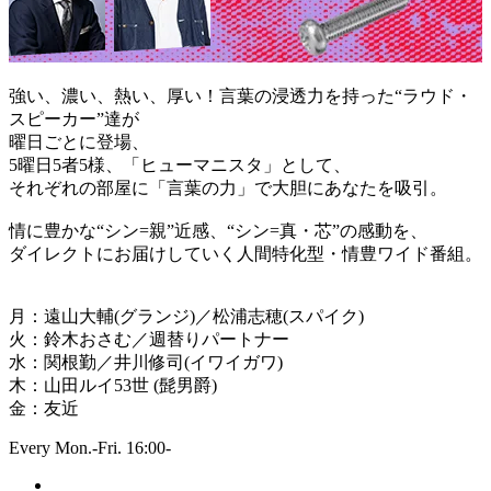
強い、濃い、熱い、厚い！言葉の浸透力を持った“ラウド・
スピーカー”達が
曜日ごとに登場、
5曜日5者5様、「ヒューマニスタ」として、
それぞれの部屋に「言葉の力」で大胆にあなたを吸引。
情に豊かな“シン=親”近感、“シン=真・芯”の感動を、
ダイレクトにお届けしていく人間特化型・情豊ワイド番組。
月：遠山大輔(グランジ)／松浦志穂(スパイク)
火：鈴木おさむ／週替りパートナー
水：関根勤／井川修司(イワイガワ)
木：山田ルイ53世 (髭男爵)
金：友近
Every Mon.-Fri. 16:00-