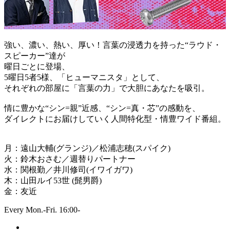
強い、濃い、熱い、厚い！言葉の浸透力を持った“ラウド・
スピーカー”達が
曜日ごとに登場、
5曜日5者5様、「ヒューマニスタ」として、
それぞれの部屋に「言葉の力」で大胆にあなたを吸引。
情に豊かな“シン=親”近感、“シン=真・芯”の感動を、
ダイレクトにお届けしていく人間特化型・情豊ワイド番組。
月：遠山大輔(グランジ)／松浦志穂(スパイク)
火：鈴木おさむ／週替りパートナー
水：関根勤／井川修司(イワイガワ)
木：山田ルイ53世 (髭男爵)
金：友近
Every Mon.-Fri. 16:00-