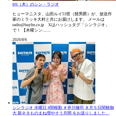
8/6（木）のシン・ラジオ
ヒューマニスタ、山田ルイ53世（髭男爵）が、放送作
家のミラッキ大村と共にお届けします。 メールは
radio@bayfm.co.jp Xはハッシュタグ「シンラジオ」
で！ 【木曜シン……
2026/8/6
シンラジオ 水曜日 #関根勤 ＃井川修司 ８月５日関根御
大 新ネタものまね増やそう月間 をお送りしました。