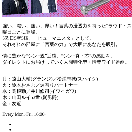
強い、濃い、熱い、厚い！言葉の浸透力を持った“ラウド・ス
曜日ごとに登場、
5曜日5者5様、「ヒューマニスタ」として、
それぞれの部屋に「言葉の力」で大胆にあなたを吸引。
情に豊かな“シン=親”近感、“シン=真・芯”の感動を、
ダイレクトにお届けしていく人間特化型・情豊ワイド番組。
月：遠山大輔(グランジ)／松浦志穂(スパイク)
火：鈴木おさむ／週替りパートナー
水：関根勤／井川修司(イワイガワ)
木：山田ルイ53世 (髭男爵)
金：友近
Every Mon.-Fri. 16:00-