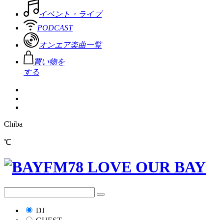
イベント・ライブ
PODCAST
オンエア楽曲一覧
買い物を
する
Chiba
℃
DJ