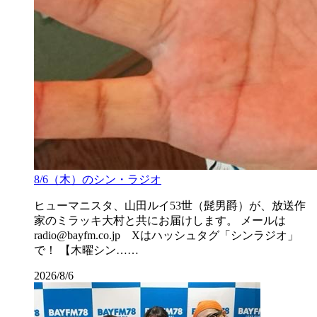
8/6（木）のシン・ラジオ
ヒューマニスタ、山田ルイ53世（髭男爵）が、放送作
家のミラッキ大村と共にお届けします。 メールは
radio@bayfm.co.jp Xはハッシュタグ「シンラジオ」
で！ 【木曜シン……
2026/8/6