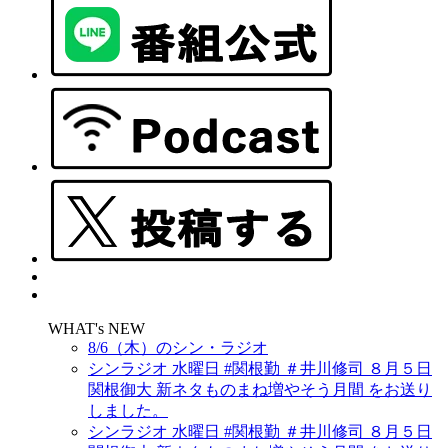
WHAT's NEW
8/6（木）のシン・ラジオ
シンラジオ 水曜日 #関根勤 ＃井川修司 ８月５日
関根御大 新ネタものまね増やそう月間 をお送り
しました。
シンラジオ 水曜日 #関根勤 ＃井川修司 ８月５日