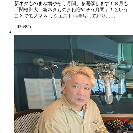
新ネタものまね増やそう月間」を開催します！８月も
「関根御大 新ネタものまね増やそう月間」！という
ことでモノマネ リクエストお待ちしており……
2026/8/5