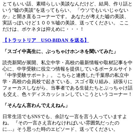
とてもいい話、素晴らしい美談なんだけど、結局、作り話と
いう“嘘の美談”を送ってもらい、 「ウソでもいいじゃない
か」と開き直るコーナーです。 あなたが考えた嘘の美談、
実話っぽいけど１００％嘘の美談、送ってください。 ここ
だけは、ボケネタは抑えめに・・・！
【トラットリア USO-BIDAN を送る】
「スゴイ中高生に、ぶっちゃけホンネを聞いてみた」
読売新聞が展開、私立中学・高校の最新情報や取材記事を中
心に、中学受験に役立つ情報を提供しているポータルサイト
「中学受験サポート」。 こちらと連携した千葉県の私立中
学・高校の会員校で起きている、スゴイ取り組み、頑張りに
フォーカスしながら、当事者である生徒たちとぶっちゃけ話
も交え、色々ディスカッションしていこうというコーナー！
「
そんなん言わんでええねん
」
日常生活でもSNSでも、余計な一言を言う人っていますよ
ね。 『その一言さえ言わなければいい雰囲気だったの
に…』そう思った時のエピソード、送ってください。