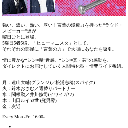
強い、濃い、熱い、厚い！言葉の浸透力を持った“ラウド・
スピーカー”達が
曜日ごとに登場、
5曜日5者5様、「ヒューマニスタ」として、
それぞれの部屋に「言葉の力」で大胆にあなたを吸引。
情に豊かな“シン=親”近感、“シン=真・芯”の感動を、
ダイレクトにお届けしていく人間特化型・情豊ワイド番組。
月：遠山大輔(グランジ)／松浦志穂(スパイク)
火：鈴木おさむ／週替りパートナー
水：関根勤／井川修司(イワイガワ)
木：山田ルイ53世 (髭男爵)
金：友近
Every Mon.-Fri. 16:00-