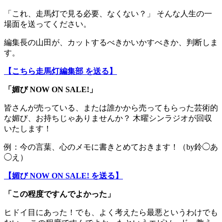
「これ、走馬灯で見る必要、なくない？」 そんな人生の一
場面を送ってください。
編集長の山田が、カットするべきかいかすべきか、判断しま
す。
【こちら走馬灯編集部 を送る】
「媚び NOW ON SALE!」
皆さんが売っている、または誰かから売ってもらった芸術的
な媚び、お持ちじゃありませんか？ 木曜シンラジオが回収
いたします！
例：今の言葉、心のメモに書きとめておきます！（by鈴◯あ
◯え）
【媚び NOW ON SALE! を送る】
「この程度ですんでよかった」
ヒドイ目にあった！でも、よく考えたら最悪というわけでも