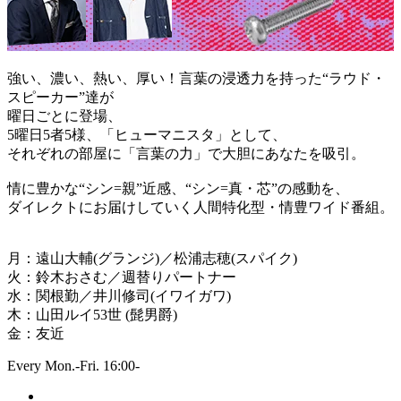
強い、濃い、熱い、厚い！言葉の浸透力を持った“ラウド・
スピーカー”達が
曜日ごとに登場、
5曜日5者5様、「ヒューマニスタ」として、
それぞれの部屋に「言葉の力」で大胆にあなたを吸引。
情に豊かな“シン=親”近感、“シン=真・芯”の感動を、
ダイレクトにお届けしていく人間特化型・情豊ワイド番組。
月：遠山大輔(グランジ)／松浦志穂(スパイク)
火：鈴木おさむ／週替りパートナー
水：関根勤／井川修司(イワイガワ)
木：山田ルイ53世 (髭男爵)
金：友近
Every Mon.-Fri. 16:00-