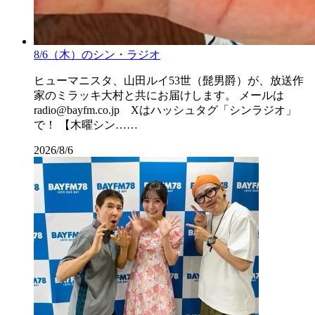
8/6（木）のシン・ラジオ
ヒューマニスタ、山田ルイ53世（髭男爵）が、放送作
家のミラッキ大村と共にお届けします。 メールは
radio@bayfm.co.jp Xはハッシュタグ「シンラジオ」
で！ 【木曜シン……
2026/8/6