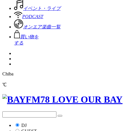
イベント・ライブ
PODCAST
オンエア楽曲一覧
買い物を
する
Chiba
℃
DJ