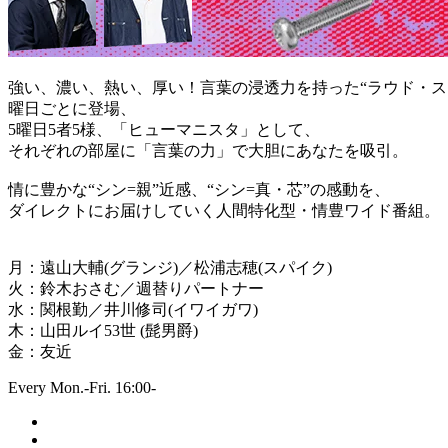
強い、濃い、熱い、厚い！言葉の浸透力を持った“ラウド・ス
曜日ごとに登場、
5曜日5者5様、「ヒューマニスタ」として、
それぞれの部屋に「言葉の力」で大胆にあなたを吸引。
情に豊かな“シン=親”近感、“シン=真・芯”の感動を、
ダイレクトにお届けしていく人間特化型・情豊ワイド番組。
月：遠山大輔(グランジ)／松浦志穂(スパイク)
火：鈴木おさむ／週替りパートナー
水：関根勤／井川修司(イワイガワ)
木：山田ルイ53世 (髭男爵)
金：友近
Every Mon.-Fri. 16:00-