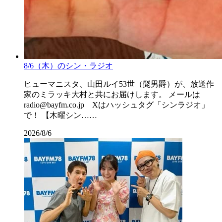
8/6（木）のシン・ラジオ
ヒューマニスタ、山田ルイ53世（髭男爵）が、放送作
家のミラッキ大村と共にお届けします。 メールは
radio@bayfm.co.jp Xはハッシュタグ「シンラジオ」
で！ 【木曜シン……
2026/8/6