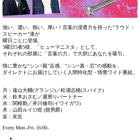
強い、濃い、熱い、厚い！言葉の浸透力を持った“ラウド・
スピーカー”達が
曜日ごとに登場、
5曜日5者5様、「ヒューマニスタ」として、
それぞれの部屋に「言葉の力」で大胆にあなたを吸引。
情に豊かな“シン=親”近感、“シン=真・芯”の感動を、
ダイレクトにお届けしていく人間特化型・情豊ワイド番組。
月：遠山大輔(グランジ)／松浦志穂(スパイク)
火：鈴木おさむ／週替りパートナー
水：関根勤／井川修司(イワイガワ)
木：山田ルイ53世 (髭男爵)
金：友近
Every Mon.-Fri. 16:00-