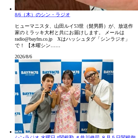
8/6（木）のシン・ラジオ
ヒューマニスタ、山田ルイ53世（髭男爵）が、放送作
家のミラッキ大村と共にお届けします。 メールは
radio@bayfm.co.jp Xはハッシュタグ「シンラジオ」
で！ 【木曜シン……
2026/8/6
シンラジオ 水曜日 #関根勤 ＃井川修司 ８月５日関根御