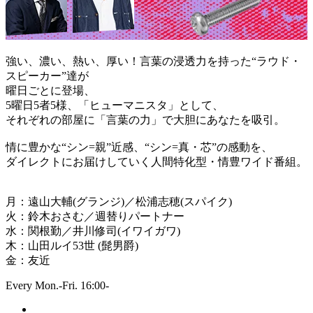
強い、濃い、熱い、厚い！言葉の浸透力を持った“ラウド・
スピーカー”達が
曜日ごとに登場、
5曜日5者5様、「ヒューマニスタ」として、
それぞれの部屋に「言葉の力」で大胆にあなたを吸引。
情に豊かな“シン=親”近感、“シン=真・芯”の感動を、
ダイレクトにお届けしていく人間特化型・情豊ワイド番組。
月：遠山大輔(グランジ)／松浦志穂(スパイク)
火：鈴木おさむ／週替りパートナー
水：関根勤／井川修司(イワイガワ)
木：山田ルイ53世 (髭男爵)
金：友近
Every Mon.-Fri. 16:00-