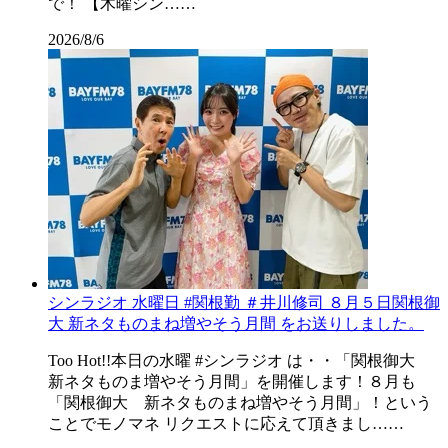
で！ 【木曜シン……
2026/8/6
シンラジオ 水曜日 #関根勤 ＃井川修司 ８月５日関根御
大 新ネタものまね増やそう月間 をお送りしました。
Too Hot!!本日の水曜 #シンラジオ は・・「関根御大
新ネタものま増やそう月間」を開催します！８月も
「関根御大 新ネタものまね増やそう月間」！という
ことでモノマネ リクエストに応えて頂きまし……