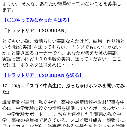
ょうか。 そんな、あなたが結局やっていないことを募集し
ます。
【〇〇やってみなかった を送る】
「トラットリア USO-BIDAN」
とてもいい話、素晴らしい美談なんだけど、結局、作り話と
いう“嘘の美談”を送ってもらい、 「ウソでもいいじゃない
か」と開き直るコーナーです。 あなたが考えた嘘の美談、
実話っぽいけど１００％嘘の美談、送ってください。 ここ
だけは、ボケネタは抑えめに・・・！
【トラットリア USO-BIDAN を送る】
17：20頃～
「スゴイ中高生に、ぶっちゃけホンネを聞いてみ
た」
読売新聞が展開、私立中学・高校の最新情報や取材記事を中
心に、中学受験に役立つ情報を提供しているポータルサイト
「中学受験サポート」。 こちらと連携した千葉県の私立中
学・高校の会員校で起きている、スゴイ取り組み、頑張りに
フォーカスしながら、当事者である生徒たちとぶっちゃけ話