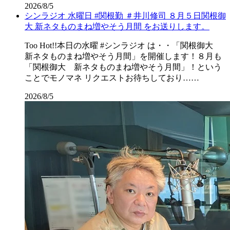
2026/8/5
シンラジオ 水曜日 #関根勤 ＃井川修司 ８月５日関根御
大 新ネタものまね増やそう月間 をお送りします。
Too Hot!!本日の水曜 #シンラジオ は・・「関根御大
新ネタものまね増やそう月間」を開催します！８月も
「関根御大 新ネタものまね増やそう月間」！という
ことでモノマネ リクエストお待ちしており……
2026/8/5