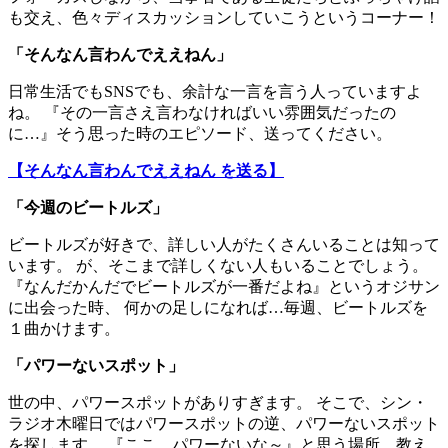
も交え、色々ディスカッションしていこうというコーナー！
「
そんなん言わんでええねん
」
日常生活でもSNSでも、余計な一言を言う人っていますよ
ね。 『その一言さえ言わなければいい雰囲気だったの
に…』そう思った時のエピソード、送ってください。
【そんなん言わんでええねん を送る】
「今週のビートルズ」
ビートルズが好きで、詳しい人がたくさんいることは知って
います。 が、そこまで詳しくない人もいることでしょう。
『なんだかんだでビートルズが一番だよね』というオジサン
に出会った時、 何かの足しになれば…毎週、ビートルズを
１曲かけます。
「パワーないスポット」
世の中、パワースポットがありすぎます。 そこで、シン・
ラジオ木曜日ではパワースポットの逆、パワーないスポット
を探します。 『ここ、パワーないな～』と思う場所、教え