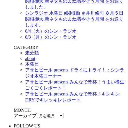
関根御大 新ネタものまね増やそう月間 をお送り
しました。
シンラジオ 水曜日 #関根勤 ＃井川修司 ８月５日
関根御大 新ネタものまね増やそう月間 をお送り
します。
8/4（火）のシン・ラジオ
8/3（月）のシン・ラジオ
CATEGORY
未分類
about
木曜日
アサヒビール presents ドライにトライ！：シンラ
ジオ木曜コーナー
アサヒビール presents みんなで乾杯！うまい樽生
ごくごくレポート！
アサヒビール presents みんなで乾杯！キンキン
DRYでキレッキレレポート
MONTH
アーカイブ
FOLLOW US