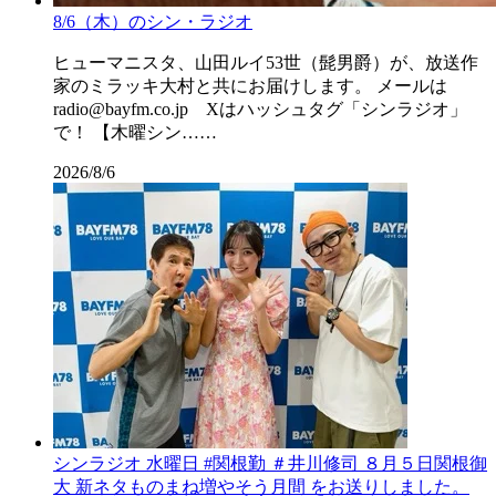
8/6（木）のシン・ラジオ
ヒューマニスタ、山田ルイ53世（髭男爵）が、放送作
家のミラッキ大村と共にお届けします。 メールは
radio@bayfm.co.jp Xはハッシュタグ「シンラジオ」
で！ 【木曜シン……
2026/8/6
シンラジオ 水曜日 #関根勤 ＃井川修司 ８月５日関根御
大 新ネタものまね増やそう月間 をお送りしました。