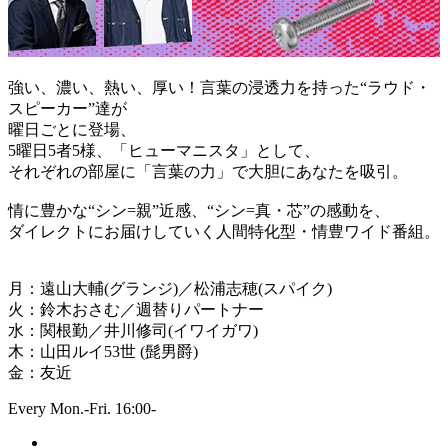
強い、濃い、熱い、厚い！言葉の浸透力を持った“ラウド・
スピーカー”達が
曜日ごとに登場、
5曜日5者5様、「ヒューマニスタ」として、
それぞれの部屋に「言葉の力」で大胆にあなたを吸引。
情に豊かな“シン=親”近感、“シン=真・芯”の感動を、
ダイレクトにお届けしていく人間特化型・情豊ワイド番組。
月：遠山大輔(グランジ)／松浦志穂(スパイク)
火：鈴木おさむ／週替りパートナー
水：関根勤／井川修司(イワイガワ)
木：山田ルイ53世 (髭男爵)
金：友近
Every Mon.-Fri. 16:00-