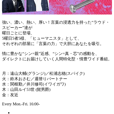
強い、濃い、熱い、厚い！言葉の浸透力を持った“ラウド・
スピーカー”達が
曜日ごとに登場、
5曜日5者5様、「ヒューマニスタ」として、
それぞれの部屋に「言葉の力」で大胆にあなたを吸引。
情に豊かな“シン=親”近感、“シン=真・芯”の感動を、
ダイレクトにお届けしていく人間特化型・情豊ワイド番組。
月：遠山大輔(グランジ)／松浦志穂(スパイク)
火：鈴木おさむ／週替りパートナー
水：関根勤／井川修司(イワイガワ)
木：山田ルイ53世 (髭男爵)
金：友近
Every Mon.-Fri. 16:00-