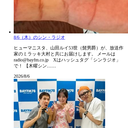
8/6（木）のシン・ラジオ
ヒューマニスタ、山田ルイ53世（髭男爵）が、放送作
家のミラッキ大村と共にお届けします。 メールは
radio@bayfm.co.jp Xはハッシュタグ「シンラジオ」
で！ 【木曜シン……
2026/8/6