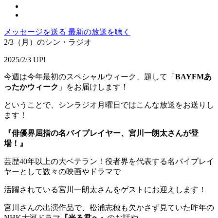
メッセージを送る
最新の放送を聴く
2/3（月）のシン・ラジオ
2025/2/3 UP!
今週は今年最初のスペシャルウィーク、題して「
BAYFMあ
ったかウィーク
」をお届けします！
ということで、シンラジオ月曜日ではこんな放送をお送りし
ます！
『俳優界屈指の名バイプレイヤー、宮川一朗太さんが登
場！』
芸歴40年以上の大ベテラン！役者界を代表する名バイプレイ
ヤーとして数々の映画やドラマで
活躍されている宮川一朗太さんをゲストにお迎えします！
宮川さんの出演作品で、松浦志穂も欠かさず見ていた昨年の
NHK大河ドラマ
『光る君へ』
のお話や、