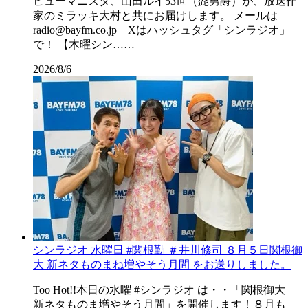
ヒューマニスタ、山田ルイ53世（髭男爵）が、放送作
家のミラッキ大村と共にお届けします。 メールは
radio@bayfm.co.jp Xはハッシュタグ「シンラジオ」
で！ 【木曜シン……
2026/8/6
シンラジオ 水曜日 #関根勤 ＃井川修司 ８月５日関根御
大 新ネタものまね増やそう月間 をお送りしました。
Too Hot!!本日の水曜 #シンラジオ は・・「関根御大
新ネタものま増やそう月間」を開催します！８月も