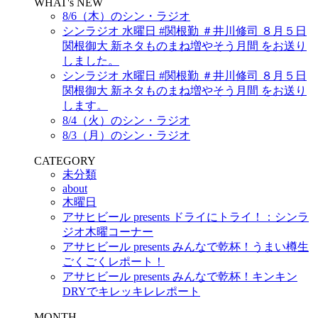
WHAT's NEW
8/6（木）のシン・ラジオ
シンラジオ 水曜日 #関根勤 ＃井川修司 ８月５日
関根御大 新ネタものまね増やそう月間 をお送り
しました。
シンラジオ 水曜日 #関根勤 ＃井川修司 ８月５日
関根御大 新ネタものまね増やそう月間 をお送り
します。
8/4（火）のシン・ラジオ
8/3（月）のシン・ラジオ
CATEGORY
未分類
about
木曜日
アサヒビール presents ドライにトライ！：シンラ
ジオ木曜コーナー
アサヒビール presents みんなで乾杯！うまい樽生
ごくごくレポート！
アサヒビール presents みんなで乾杯！キンキン
DRYでキレッキレレポート
MONTH