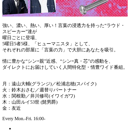
強い、濃い、熱い、厚い！言葉の浸透力を持った“ラウド・
スピーカー”達が
曜日ごとに登場、
5曜日5者5様、「ヒューマニスタ」として、
それぞれの部屋に「言葉の力」で大胆にあなたを吸引。
情に豊かな“シン=親”近感、“シン=真・芯”の感動を、
ダイレクトにお届けしていく人間特化型・情豊ワイド番組。
月：遠山大輔(グランジ)／松浦志穂(スパイク)
火：鈴木おさむ／週替りパートナー
水：関根勤／井川修司(イワイガワ)
木：山田ルイ53世 (髭男爵)
金：友近
Every Mon.-Fri. 16:00-