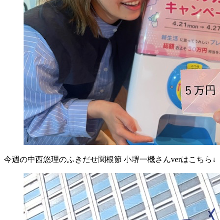
今週の中西悠理のふきだせ関根節 小堺一機さんverはこちら↓