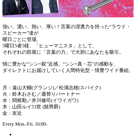
強い、濃い、熱い、厚い！言葉の浸透力を持った“ラウド・
スピーカー”達が
曜日ごとに登場、
5曜日5者5様、「ヒューマニスタ」として、
それぞれの部屋に「言葉の力」で大胆にあなたを吸引。
情に豊かな“シン=親”近感、“シン=真・芯”の感動を、
ダイレクトにお届けしていく人間特化型・情豊ワイド番組。
月：遠山大輔(グランジ)／松浦志穂(スパイク)
火：鈴木おさむ／週替りパートナー
水：関根勤／井川修司(イワイガワ)
木：山田ルイ53世 (髭男爵)
金：友近
Every Mon.-Fri. 16:00-