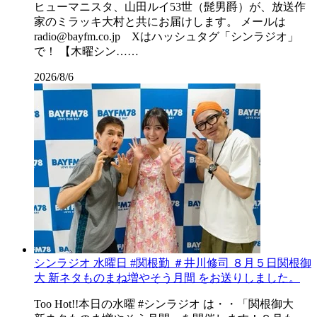
ヒューマニスタ、山田ルイ53世（髭男爵）が、放送作
家のミラッキ大村と共にお届けします。 メールは
radio@bayfm.co.jp Xはハッシュタグ「シンラジオ」
で！ 【木曜シン……
2026/8/6
シンラジオ 水曜日 #関根勤 ＃井川修司 ８月５日関根御
大 新ネタものまね増やそう月間 をお送りしました。
Too Hot!!本日の水曜 #シンラジオ は・・「関根御大