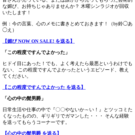
な媚び、お持ちじゃありませんか？ 木曜シンラジオが回収
いたします！
例：今の言葉、心のメモに書きとめておきます！（by鈴◯あ
◯え）
【媚び NOW ON SALE! を送る】
「この程度ですんでよかった」
ヒドイ目にあった！でも、よく考えたら最悪というわけでも
ない、 この程度ですんでよかったというエピソード、教え
てください。
【この程度ですんでよかった を送る】
「
心の中の髭男爵
」
日常生活や仕事の中で『〇〇やないか～い！』とツッコミた
くなったものの、ギリギリでガマンした・・・ そんな経験
を送ってもらうコーナーです。
【心の中の髭男爵 を送る】