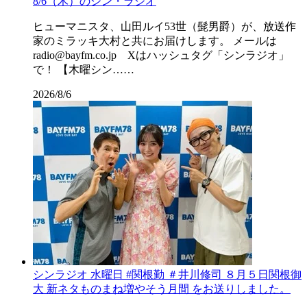
8/6（木）のシン・ラジオ
ヒューマニスタ、山田ルイ53世（髭男爵）が、放送作
家のミラッキ大村と共にお届けします。 メールは
radio@bayfm.co.jp Xはハッシュタグ「シンラジオ」
で！ 【木曜シン……
2026/8/6
シンラジオ 水曜日 #関根勤 ＃井川修司 ８月５日関根御
大 新ネタものまね増やそう月間 をお送りしました。