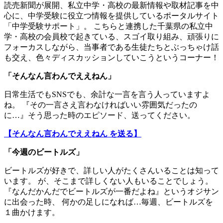
読売新聞が展開、私立中学・高校の最新情報や取材記事を中
心に、中学受験に役立つ情報を提供しているポータルサイト
「中学受験サポート」。 こちらと連携した千葉県の私立中
学・高校の会員校で起きている、スゴイ取り組み、頑張りに
フォーカスしながら、当事者である生徒たちとぶっちゃけ話
も交え、色々ディスカッションしていこうというコーナー！
「
そんなん言わんでええねん
」
日常生活でもSNSでも、余計な一言を言う人っていますよ
ね。 『その一言さえ言わなければいい雰囲気だったの
に…』そう思った時のエピソード、送ってください。
【そんなん言わんでええねん を送る】
「今週のビートルズ」
ビートルズが好きで、詳しい人がたくさんいることは知って
います。 が、そこまで詳しくない人もいることでしょう。
『なんだかんだでビートルズが一番だよね』というオジサン
に出会った時、 何かの足しになれば…毎週、ビートルズを
１曲かけます。