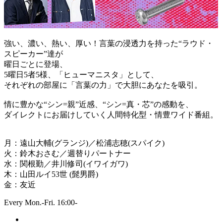
強い、濃い、熱い、厚い！言葉の浸透力を持った“ラウド・
スピーカー”達が
曜日ごとに登場、
5曜日5者5様、「ヒューマニスタ」として、
それぞれの部屋に「言葉の力」で大胆にあなたを吸引。
情に豊かな“シン=親”近感、“シン=真・芯”の感動を、
ダイレクトにお届けしていく人間特化型・情豊ワイド番組。
月：遠山大輔(グランジ)／松浦志穂(スパイク)
火：鈴木おさむ／週替りパートナー
水：関根勤／井川修司(イワイガワ)
木：山田ルイ53世 (髭男爵)
金：友近
Every Mon.-Fri. 16:00-