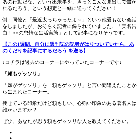
あの行動だな、という出来事を、きっとこんな見出しで書か
れるだろう、という想定と一緒に送ってください！
例：同僚と「最近太っちゃったよ～」という他愛もない会話
をしましたが、おそらく記者に録られていました、「実名告
白！○○の怠惰な生活実態」として記事になりそうです。
【この1週間、自分に週刊誌の記者がはりついていたら、あ
のくだりを記事にするだろう を送る】
↓コチラは過去のコーナーにやっていたコーナーです↓
「頼もゲッソリ」
「頬がゲッソリ」を「頼もゲッソリ」と言い間違えたことか
ら生まれたコーナー。
痩せている印象だけど頼もしい、心強い印象のある著名人は
誰かいますか？
ぜひ、あなたが思う頼もゲッソリな人を教えてください。