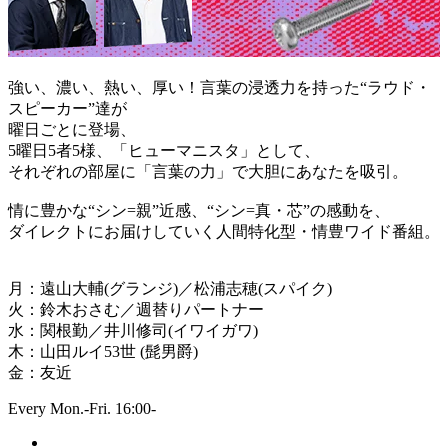
強い、濃い、熱い、厚い！言葉の浸透力を持った“ラウド・
スピーカー”達が
曜日ごとに登場、
5曜日5者5様、「ヒューマニスタ」として、
それぞれの部屋に「言葉の力」で大胆にあなたを吸引。
情に豊かな“シン=親”近感、“シン=真・芯”の感動を、
ダイレクトにお届けしていく人間特化型・情豊ワイド番組。
月：遠山大輔(グランジ)／松浦志穂(スパイク)
火：鈴木おさむ／週替りパートナー
水：関根勤／井川修司(イワイガワ)
木：山田ルイ53世 (髭男爵)
金：友近
Every Mon.-Fri. 16:00-