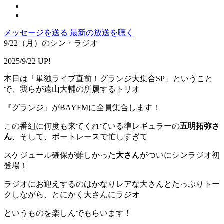
メッセージを送る
最新の放送を聴く
9/22（月）のシン・ラジオ
2025/9/22 UP!
本日は「単独ライブ直前！グランジ大集合SP」ということ
で、我らが遠山大輔の所属するトリオ
『グランジ』がBAYFMに全員集合します！
この番組に何度も来てくれている準レギュラーの
五明拓弥さ
ん
、そして、ボートレースで忙しすぎて
スケジュール確保が難しかった
大さん
がついにシンラジオ初
登場！
ラジオにお迎えするのはかなりレアな大さんとたっぷりトー
クしながら、とにかく大さんにラジオ
というものを楽しんでもらいます！