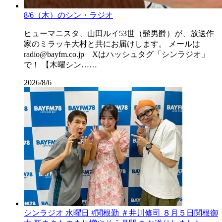
8/6（木）のシン・ラジオ
ヒューマニスタ、山田ルイ53世（髭男爵）が、放送作
家のミラッキ大村と共にお届けします。 メールは
radio@bayfm.co.jp Xはハッシュタグ「シンラジオ」
で！ 【木曜シン……
2026/8/6
シンラジオ 水曜日 #関根勤 ＃井川修司 ８月５日関根御