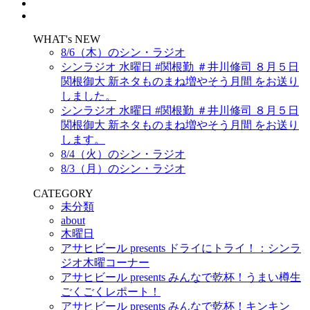
WHAT's NEW
8/6（木）のシン・ラジオ
シンラジオ 水曜日 #関根勤 ＃井川修司 ８月５日
関根御大 新ネタものまね増やそう月間 をお送り
しました。
シンラジオ 水曜日 #関根勤 ＃井川修司 ８月５日
関根御大 新ネタものまね増やそう月間 をお送り
します。
8/4（火）のシン・ラジオ
8/3（月）のシン・ラジオ
CATEGORY
未分類
about
木曜日
アサヒビール presents ドライにトライ！：シンラ
ジオ木曜コーナー
アサヒビール presents みんなで乾杯！うまい樽生
ごくごくレポート！
アサヒビール presents みんなで乾杯！キンキン