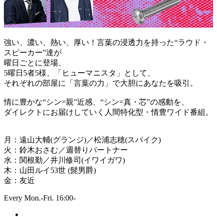
強い、濃い、熱い、厚い！言葉の浸透力を持った“ラウド・
スピーカー”達が
曜日ごとに登場、
5曜日5者5様、「ヒューマニスタ」として、
それぞれの部屋に「言葉の力」で大胆にあなたを吸引。
情に豊かな“シン=親”近感、“シン=真・芯”の感動を、
ダイレクトにお届けしていく人間特化型・情豊ワイド番組。
月：遠山大輔(グランジ)／松浦志穂(スパイク)
火：鈴木おさむ／週替りパートナー
水：関根勤／井川修司(イワイガワ)
木：山田ルイ53世 (髭男爵)
金：友近
Every Mon.-Fri. 16:00-