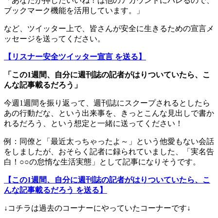
「あなたが押したいいね！は他のアカウントにバレるので、
ブックマーク機能を活用しています。」
など、ツイッター上で、皆さんが安全に生きるための宣言メ
ッセージを送ってください。
【リスナー安全ツイッター宣言 を送る】
「この1週間、自分に週刊誌の記者がはりついていたら、こ
んな記事載るだろう」
今週1週間を振り返って、週刊誌にスクープされるとしたら
あの行動だな、という出来事を、きっとこんな見出しで書か
れるだろう、という想定と一緒に送ってください！
例：同僚と「最近太っちゃったよ～」という他愛もない会話
をしましたが、おそらく記者に録られていました、「実名告
白！○○の怠惰な生活実態」として記事になりそうです。
【この1週間、自分に週刊誌の記者がはりついていたら、こ
んな記事載るだろう を送る】
↓コチラは過去のコーナーにやっていたコーナーです↓