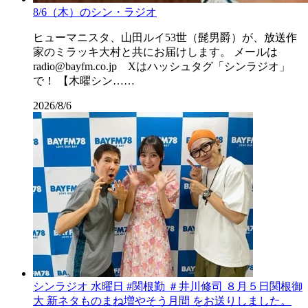
8/6（木）のシン・ラジオ
ヒューマニスタ、山田ルイ53世（髭男爵）が、放送作
家のミラッキ大村と共にお届けします。 メールは
radio@bayfm.co.jp Xはハッシュタグ「シンラジオ」
で！ 【木曜シン……
2026/8/6
シンラジオ 水曜日 #関根勤 ＃井川修司 ８月５日関根御
大 新ネタものまね増やそう月間 をお送りしました。