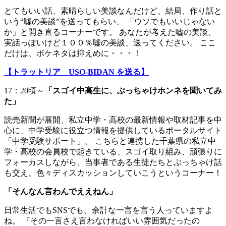
とてもいい話、素晴らしい美談なんだけど、結局、作り話と
いう“嘘の美談”を送ってもらい、 「ウソでもいいじゃない
か」と開き直るコーナーです。 あなたが考えた嘘の美談、
実話っぽいけど１００％嘘の美談、送ってください。 ここ
だけは、ボケネタは抑えめに・・・！
【トラットリア USO-BIDAN を送る】
17：20頃～
「スゴイ中高生に、ぶっちゃけホンネを聞いてみ
た」
読売新聞が展開、私立中学・高校の最新情報や取材記事を中
心に、中学受験に役立つ情報を提供しているポータルサイト
「中学受験サポート」。 こちらと連携した千葉県の私立中
学・高校の会員校で起きている、スゴイ取り組み、頑張りに
フォーカスしながら、当事者である生徒たちとぶっちゃけ話
も交え、色々ディスカッションしていこうというコーナー！
「
そんなん言わんでええねん
」
日常生活でもSNSでも、余計な一言を言う人っていますよ
ね。 『その一言さえ言わなければいい雰囲気だったの