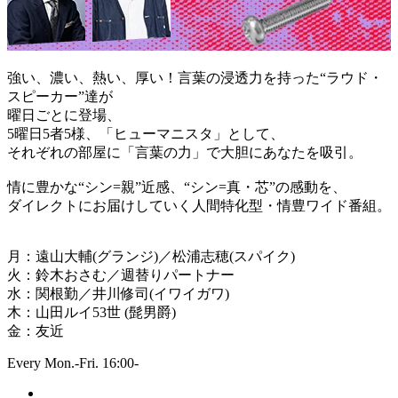
強い、濃い、熱い、厚い！言葉の浸透力を持った“ラウド・
スピーカー”達が
曜日ごとに登場、
5曜日5者5様、「ヒューマニスタ」として、
それぞれの部屋に「言葉の力」で大胆にあなたを吸引。
情に豊かな“シン=親”近感、“シン=真・芯”の感動を、
ダイレクトにお届けしていく人間特化型・情豊ワイド番組。
月：遠山大輔(グランジ)／松浦志穂(スパイク)
火：鈴木おさむ／週替りパートナー
水：関根勤／井川修司(イワイガワ)
木：山田ルイ53世 (髭男爵)
金：友近
Every Mon.-Fri. 16:00-