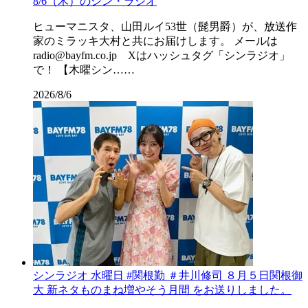
8/6（木）のシン・ラジオ
ヒューマニスタ、山田ルイ53世（髭男爵）が、放送作
家のミラッキ大村と共にお届けします。 メールは
radio@bayfm.co.jp Xはハッシュタグ「シンラジオ」
で！ 【木曜シン……
2026/8/6
シンラジオ 水曜日 #関根勤 ＃井川修司 ８月５日関根御
大 新ネタものまね増やそう月間 をお送りしました。