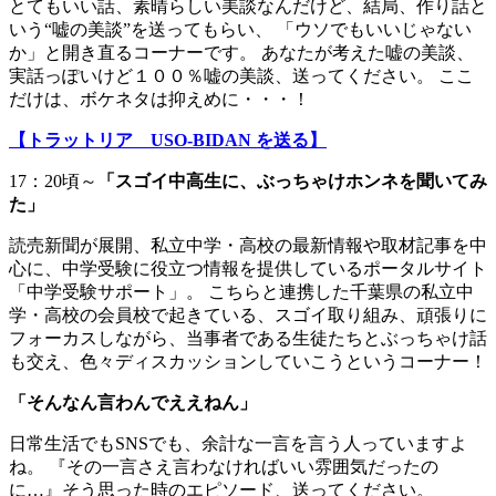
とてもいい話、素晴らしい美談なんだけど、結局、作り話と
いう“嘘の美談”を送ってもらい、 「ウソでもいいじゃない
か」と開き直るコーナーです。 あなたが考えた嘘の美談、
実話っぽいけど１００％嘘の美談、送ってください。 ここ
だけは、ボケネタは抑えめに・・・！
【トラットリア USO-BIDAN を送る】
17：20頃～
「スゴイ中高生に、ぶっちゃけホンネを聞いてみ
た」
読売新聞が展開、私立中学・高校の最新情報や取材記事を中
心に、中学受験に役立つ情報を提供しているポータルサイト
「中学受験サポート」。 こちらと連携した千葉県の私立中
学・高校の会員校で起きている、スゴイ取り組み、頑張りに
フォーカスしながら、当事者である生徒たちとぶっちゃけ話
も交え、色々ディスカッションしていこうというコーナー！
「
そんなん言わんでええねん
」
日常生活でもSNSでも、余計な一言を言う人っていますよ
ね。 『その一言さえ言わなければいい雰囲気だったの
に…』そう思った時のエピソード、送ってください。