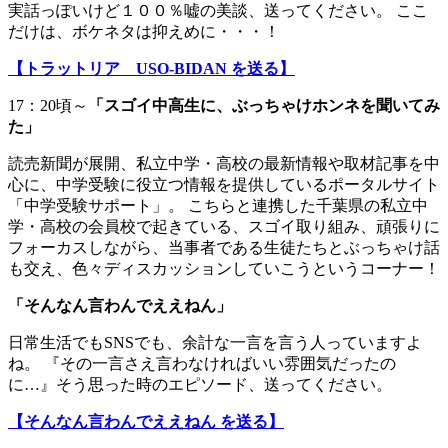
実話っぽいけど１００％嘘の美談、送ってください。 ここ
だけは、ボケネタは抑えめに・・・！
【トラットリア USO-BIDAN を送る】
17：20頃～
「スゴイ中高生に、ぶっちゃけホンネを聞いてみ
た」
読売新聞が展開、私立中学・高校の最新情報や取材記事を中
心に、中学受験に役立つ情報を提供しているポータルサイト
「中学受験サポート」。 こちらと連携した千葉県の私立中
学・高校の会員校で起きている、スゴイ取り組み、頑張りに
フォーカスしながら、当事者である生徒たちとぶっちゃけ話
も交え、色々ディスカッションしていこうというコーナー！
「
そんなん言わんでええねん
」
日常生活でもSNSでも、余計な一言を言う人っていますよ
ね。 『その一言さえ言わなければいい雰囲気だったの
に…』そう思った時のエピソード、送ってください。
【そんなん言わんでええねん を送る】