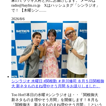
家のミラッキ大村と共にお届けします。 メールは
radio@bayfm.co.jp Xはハッシュタグ「シンラジオ」
で！ 【木曜シン……
2026/8/6
シンラジオ 水曜日 #関根勤 ＃井川修司 ８月５日関根御
大 新ネタものまね増やそう月間 をお送りしました。
Too Hot!!本日の水曜 #シンラジオ は・・「関根御大
新ネタものま増やそう月間」を開催します！８月も
「関根御大 新ネタものまね増やそう月間」！という