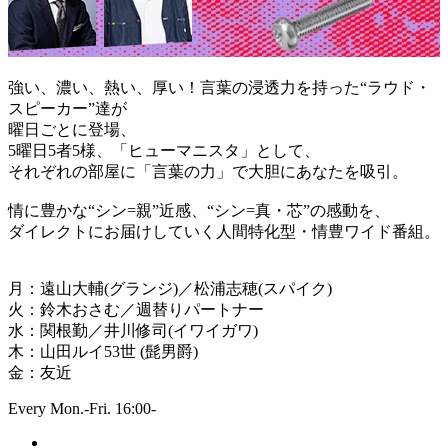
強い、濃い、熱い、厚い！言葉の浸透力を持った“ラウド・
スピーカー”達が
曜日ごとに登場、
5曜日5者5様、「ヒューマニスタ」として、
それぞれの部屋に「言葉の力」で大胆にあなたを吸引。
情に豊かな“シン=親”近感、“シン=真・芯”の感動を、
ダイレクトにお届けしていく人間特化型・情豊ワイド番組。
月：遠山大輔(グランジ)／松浦志穂(スパイク)
火：鈴木おさむ／週替りパートナー
水：関根勤／井川修司(イワイガワ)
木：山田ルイ53世 (髭男爵)
金：友近
Every Mon.-Fri. 16:00-