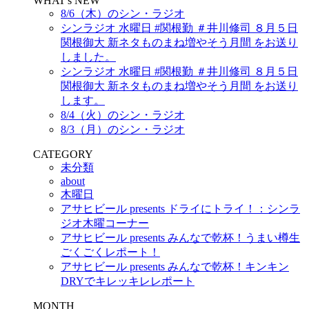
WHAT's NEW
8/6（木）のシン・ラジオ
シンラジオ 水曜日 #関根勤 ＃井川修司 ８月５日
関根御大 新ネタものまね増やそう月間 をお送り
しました。
シンラジオ 水曜日 #関根勤 ＃井川修司 ８月５日
関根御大 新ネタものまね増やそう月間 をお送り
します。
8/4（火）のシン・ラジオ
8/3（月）のシン・ラジオ
CATEGORY
未分類
about
木曜日
アサヒビール presents ドライにトライ！：シンラ
ジオ木曜コーナー
アサヒビール presents みんなで乾杯！うまい樽生
ごくごくレポート！
アサヒビール presents みんなで乾杯！キンキン
DRYでキレッキレレポート
MONTH