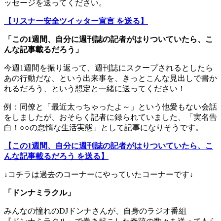
ッセージを送ってください。
【リスナー安全ツイッター宣言 を送る】
「この1週間、自分に週刊誌の記者がはりついていたら、こ
んな記事載るだろう」
今週1週間を振り返って、週刊誌にスクープされるとしたら
あの行動だな、という出来事を、きっとこんな見出しで書か
れるだろう、という想定と一緒に送ってください！
例：同僚と「最近太っちゃったよ～」という他愛もない会話
をしましたが、おそらく記者に録られていました、「実名告
白！○○の怠惰な生活実態」として記事になりそうです。
【この1週間、自分に週刊誌の記者がはりついていたら、こ
んな記事載るだろう を送る】
↓コチラは過去のコーナーにやっていたコーナーです↓
「ドンナミラクル」
みんなの憧れのDJドンナさんが、自身のラジオ番組