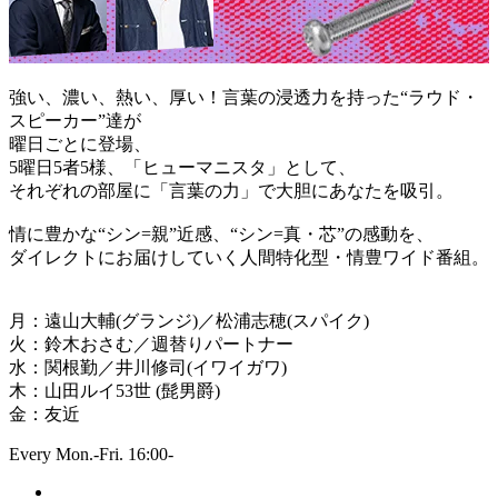
強い、濃い、熱い、厚い！言葉の浸透力を持った“ラウド・
スピーカー”達が
曜日ごとに登場、
5曜日5者5様、「ヒューマニスタ」として、
それぞれの部屋に「言葉の力」で大胆にあなたを吸引。
情に豊かな“シン=親”近感、“シン=真・芯”の感動を、
ダイレクトにお届けしていく人間特化型・情豊ワイド番組。
月：遠山大輔(グランジ)／松浦志穂(スパイク)
火：鈴木おさむ／週替りパートナー
水：関根勤／井川修司(イワイガワ)
木：山田ルイ53世 (髭男爵)
金：友近
Every Mon.-Fri. 16:00-