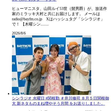
ヒューマニスタ、山田ルイ53世（髭男爵）が、放送作
家のミラッキ大村と共にお届けします。 メールは
radio@bayfm.co.jp Xはハッシュタグ「シンラジオ」
で！ 【木曜シン……
2026/8/6
シンラジオ 水曜日 #関根勤 ＃井川修司 ８月５日関根御
大 新ネタものまね増やそう月間 をお送りしました。