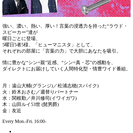
強い、濃い、熱い、厚い！言葉の浸透力を持った“ラウド・
スピーカー”達が
曜日ごとに登場、
5曜日5者5様、「ヒューマニスタ」として、
それぞれの部屋に「言葉の力」で大胆にあなたを吸引。
情に豊かな“シン=親”近感、“シン=真・芯”の感動を、
ダイレクトにお届けしていく人間特化型・情豊ワイド番組。
月：遠山大輔(グランジ)／松浦志穂(スパイク)
火：鈴木おさむ／週替りパートナー
水：関根勤／井川修司(イワイガワ)
木：山田ルイ53世 (髭男爵)
金：友近
Every Mon.-Fri. 16:00-