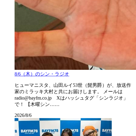
8/6（木）のシン・ラジオ
ヒューマニスタ、山田ルイ53世（髭男爵）が、放送作
家のミラッキ大村と共にお届けします。 メールは
radio@bayfm.co.jp Xはハッシュタグ「シンラジオ」
で！ 【木曜シン……
2026/8/6