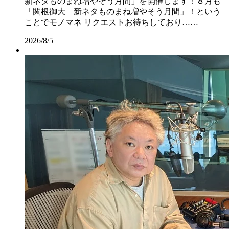
新ネタものまね増やそう月間」を開催します！８月も
「関根御大 新ネタものまね増やそう月間」！という
ことでモノマネ リクエストお待ちしており……
2026/8/5