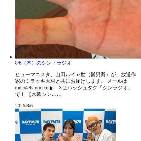
8/6（木）のシン・ラジオ
ヒューマニスタ、山田ルイ53世（髭男爵）が、放送作
家のミラッキ大村と共にお届けします。 メールは
radio@bayfm.co.jp Xはハッシュタグ「シンラジオ」
で！ 【木曜シン……
2026/8/6