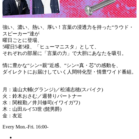
強い、濃い、熱い、厚い！言葉の浸透力を持った“ラウド・
スピーカー”達が
曜日ごとに登場、
5曜日5者5様、「ヒューマニスタ」として、
それぞれの部屋に「言葉の力」で大胆にあなたを吸引。
情に豊かな“シン=親”近感、“シン=真・芯”の感動を、
ダイレクトにお届けしていく人間特化型・情豊ワイド番組。
月：遠山大輔(グランジ)／松浦志穂(スパイク)
火：鈴木おさむ／週替りパートナー
水：関根勤／井川修司(イワイガワ)
木：山田ルイ53世 (髭男爵)
金：友近
Every Mon.-Fri. 16:00-