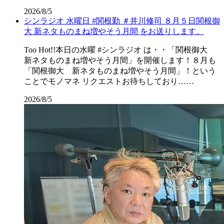
2026/8/5
シンラジオ 水曜日 #関根勤 ＃井川修司 ８月５日関根御
大 新ネタものまね増やそう月間 をお送りします。
Too Hot!!本日の水曜 #シンラジオ は・・「関根御大
新ネタものまね増やそう月間」を開催します！８月も
「関根御大 新ネタものまね増やそう月間」！という
ことでモノマネ リクエストお待ちしており……
2026/8/5