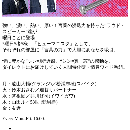
強い、濃い、熱い、厚い！言葉の浸透力を持った“ラウド・
スピーカー”達が
曜日ごとに登場、
5曜日5者5様、「ヒューマニスタ」として、
それぞれの部屋に「言葉の力」で大胆にあなたを吸引。
情に豊かな“シン=親”近感、“シン=真・芯”の感動を、
ダイレクトにお届けしていく人間特化型・情豊ワイド番組。
月：遠山大輔(グランジ)／松浦志穂(スパイク)
火：鈴木おさむ／週替りパートナー
水：関根勤／井川修司(イワイガワ)
木：山田ルイ53世 (髭男爵)
金：友近
Every Mon.-Fri. 16:00-