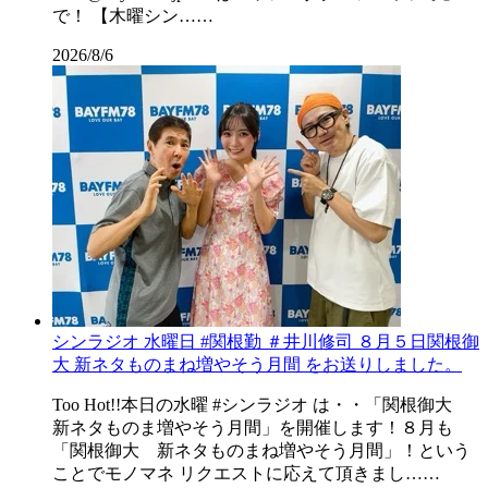
で！ 【木曜シン……
2026/8/6
シンラジオ 水曜日 #関根勤 ＃井川修司 ８月５日関根御
大 新ネタものまね増やそう月間 をお送りしました。
Too Hot!!本日の水曜 #シンラジオ は・・「関根御大
新ネタものま増やそう月間」を開催します！８月も
「関根御大 新ネタものまね増やそう月間」！という
ことでモノマネ リクエストに応えて頂きまし……