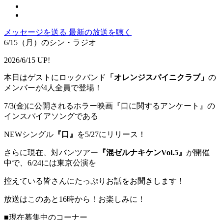
メッセージを送る
最新の放送を聴く
6/15（月）のシン・ラジオ
2026/6/15 UP!
本日はゲストにロックバンド
「オレンジスパイニクラブ」
の
メンバーが4人全員で登場！
7/3(金)に公開されるホラー映画『口に関するアンケート』の
インスパイアソングである
NEWシングル
『口』
を5/27にリリース！
さらに現在、対バンツアー
『混ゼルナキケンVol.5』
が開催
中で、6/24には東京公演を
控えている皆さんにたっぷりお話をお聞きします！
放送はこのあと16時から！お楽しみに！
■現在募集中のコーナー