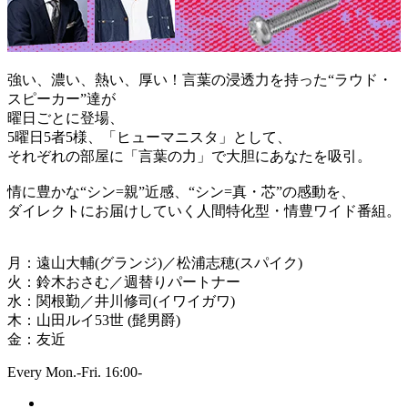
強い、濃い、熱い、厚い！言葉の浸透力を持った“ラウド・
スピーカー”達が
曜日ごとに登場、
5曜日5者5様、「ヒューマニスタ」として、
それぞれの部屋に「言葉の力」で大胆にあなたを吸引。
情に豊かな“シン=親”近感、“シン=真・芯”の感動を、
ダイレクトにお届けしていく人間特化型・情豊ワイド番組。
月：遠山大輔(グランジ)／松浦志穂(スパイク)
火：鈴木おさむ／週替りパートナー
水：関根勤／井川修司(イワイガワ)
木：山田ルイ53世 (髭男爵)
金：友近
Every Mon.-Fri. 16:00-