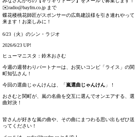
みなさんからの【ギリギリトーク】をメールで募集します！
✉️radio@bayfm.co.jp まで
蝶花楼桃花師匠がスポンサーの広島建設様を引き連れやって
来ます！お楽しみに！
6/23（火）のシン・ラジオ
2026/6/23 UP!
ヒューマニスタ：鈴木おさむ
今週の週替わりパートナーは、お笑いコンビ「ライス」の関
町知弘さん！
今回の選曲じゃんけんは、「
嵐選曲じゃんけん
」！
おさむと関町が、嵐の名曲を交互に選んでオンエアする、選
曲対決！
皆さんが好きな嵐の曲や、その曲にまつわる思い出もぜひ送
ってください！