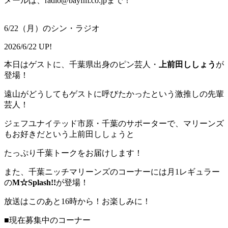
メールは、radio@bayfm.co.jpまで！
6/22（月）のシン・ラジオ
2026/6/22 UP!
本日はゲストに、千葉県出身のピン芸人・
上前田ししょう
が
登場！
遠山がどうしてもゲストに呼びたかったという激推しの先輩
芸人！
ジェフユナイテッド市原・千葉のサポーターで、マリーンズ
もお好きだという上前田ししょうと
たっぷり千葉トークをお届けします！
また、千葉ニッチマリーンズのコーナーには月1レギュラー
の
M☆Splash!!
が登場！
放送はこのあと16時から！お楽しみに！
■現在募集中のコーナー