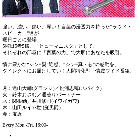
強い、濃い、熱い、厚い！言葉の浸透力を持った“ラウド・
スピーカー”達が
曜日ごとに登場、
5曜日5者5様、「ヒューマニスタ」として、
それぞれの部屋に「言葉の力」で大胆にあなたを吸引。
情に豊かな“シン=親”近感、“シン=真・芯”の感動を、
ダイレクトにお届けしていく人間特化型・情豊ワイド番組。
月：遠山大輔(グランジ)／松浦志穂(スパイク)
火：鈴木おさむ／週替りパートナー
水：関根勤／井川修司(イワイガワ)
木：山田ルイ53世 (髭男爵)
金：友近
Every Mon.-Fri. 16:00-