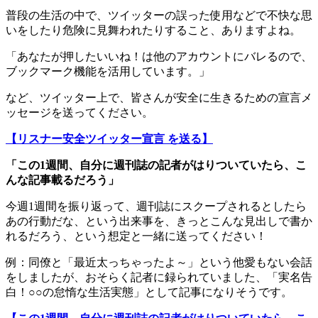
普段の生活の中で、ツイッターの誤った使用などで不快な思
いをしたり危険に見舞われたりすること、ありますよね。
「あなたが押したいいね！は他のアカウントにバレるので、
ブックマーク機能を活用しています。」
など、ツイッター上で、皆さんが安全に生きるための宣言メ
ッセージを送ってください。
【リスナー安全ツイッター宣言 を送る】
「この1週間、自分に週刊誌の記者がはりついていたら、こ
んな記事載るだろう」
今週1週間を振り返って、週刊誌にスクープされるとしたら
あの行動だな、という出来事を、きっとこんな見出しで書か
れるだろう、という想定と一緒に送ってください！
例：同僚と「最近太っちゃったよ～」という他愛もない会話
をしましたが、おそらく記者に録られていました、「実名告
白！○○の怠惰な生活実態」として記事になりそうです。