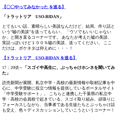
【〇〇やってみなかった を送る】
「トラットリア USO-BIDAN」
とてもいい話、素晴らしい美談なんだけど、結局、作り話と
いう“嘘の美談”を送ってもらい、 「ウソでもいいじゃない
か」と開き直るコーナーです。 あなたが考えた嘘の美談、
実話っぽいけど１００％嘘の美談、送ってください。 ここ
だけは、ボケネタは抑えめに・・・！
【トラットリア USO-BIDAN を送る】
17：20頃～
「スゴイ中高生に、ぶっちゃけホンネを聞いてみ
た」
読売新聞が展開、私立中学・高校の最新情報や取材記事を中
心に、中学受験に役立つ情報を提供しているポータルサイト
「中学受験サポート」。 こちらと連携した千葉県の私立中
学・高校の会員校で起きている、スゴイ取り組み、頑張りに
フォーカスしながら、当事者である生徒たちとぶっちゃけ話
も交え、色々ディスカッションしていこうというコーナー！