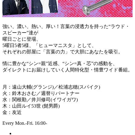
強い、濃い、熱い、厚い！言葉の浸透力を持った“ラウド・
スピーカー”達が
曜日ごとに登場、
5曜日5者5様、「ヒューマニスタ」として、
それぞれの部屋に「言葉の力」で大胆にあなたを吸引。
情に豊かな“シン=親”近感、“シン=真・芯”の感動を、
ダイレクトにお届けしていく人間特化型・情豊ワイド番組。
月：遠山大輔(グランジ)／松浦志穂(スパイク)
火：鈴木おさむ／週替りパートナー
水：関根勤／井川修司(イワイガワ)
木：山田ルイ53世 (髭男爵)
金：友近
Every Mon.-Fri. 16:00-