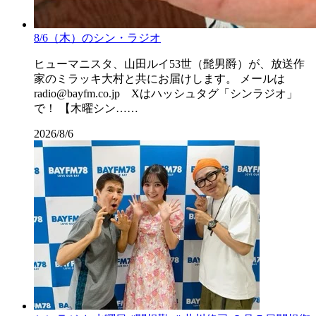
8/6（木）のシン・ラジオ
ヒューマニスタ、山田ルイ53世（髭男爵）が、放送作
家のミラッキ大村と共にお届けします。 メールは
radio@bayfm.co.jp Xはハッシュタグ「シンラジオ」
で！ 【木曜シン……
2026/8/6