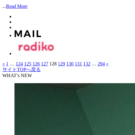
...
Read More
«
1
…
124
125
126
127
128
129
130
131
132
…
294
»
サイトTOPへ戻る
WHAT’s NEW