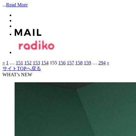
...
Read More
«
1
…
151
152
153
154
155
156
157
158
159
…
294
»
サイトTOPへ戻る
WHAT’s NEW