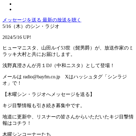
メッセージを送る
最新の放送を聴く
5/16（木）のシン・ラジオ
2024/5/16 UP!
ヒューマニスタ、山田ルイ53世（髭男爵）が、放送作家のミ
ラッキ大村と共にお届けします。
浅野真澄さんが月１DJ（中和ニスタ）として登場！
メールは radio@bayfm.co.jp Xはハッシュタグ「シンラジ
オ」で！
【木曜シン・ラジオへメッセージを送る】
キジ目撃情報も引き続き募集中です。
地道に更新中、リスナーの皆さんからいただいたキジ目撃情
報はコチラ！
木曜シンコーナーたち