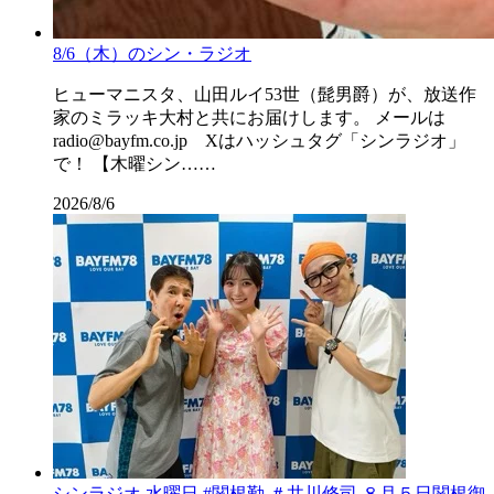
8/6（木）のシン・ラジオ
ヒューマニスタ、山田ルイ53世（髭男爵）が、放送作
家のミラッキ大村と共にお届けします。 メールは
radio@bayfm.co.jp Xはハッシュタグ「シンラジオ」
で！ 【木曜シン……
2026/8/6
シンラジオ 水曜日 #関根勤 ＃井川修司 ８月５日関根御