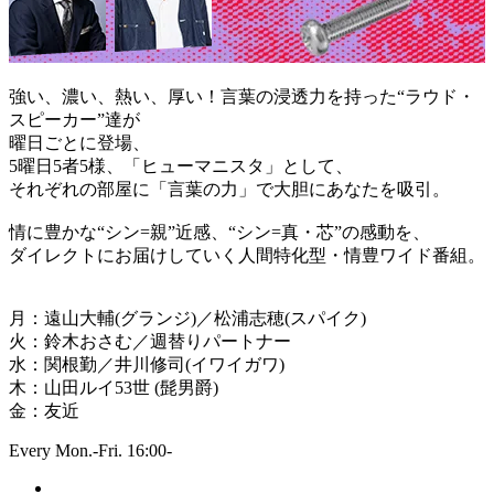
強い、濃い、熱い、厚い！言葉の浸透力を持った“ラウド・
スピーカー”達が
曜日ごとに登場、
5曜日5者5様、「ヒューマニスタ」として、
それぞれの部屋に「言葉の力」で大胆にあなたを吸引。
情に豊かな“シン=親”近感、“シン=真・芯”の感動を、
ダイレクトにお届けしていく人間特化型・情豊ワイド番組。
月：遠山大輔(グランジ)／松浦志穂(スパイク)
火：鈴木おさむ／週替りパートナー
水：関根勤／井川修司(イワイガワ)
木：山田ルイ53世 (髭男爵)
金：友近
Every Mon.-Fri. 16:00-