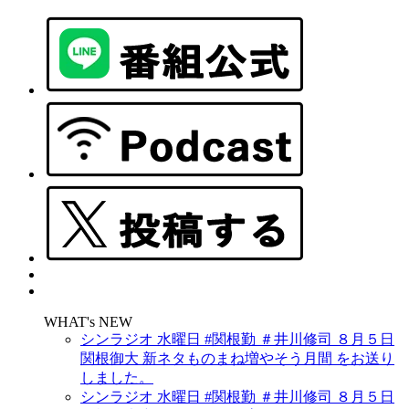
WHAT's NEW
シンラジオ 水曜日 #関根勤 ＃井川修司 ８月５日
関根御大 新ネタものまね増やそう月間 をお送り
しました。
シンラジオ 水曜日 #関根勤 ＃井川修司 ８月５日