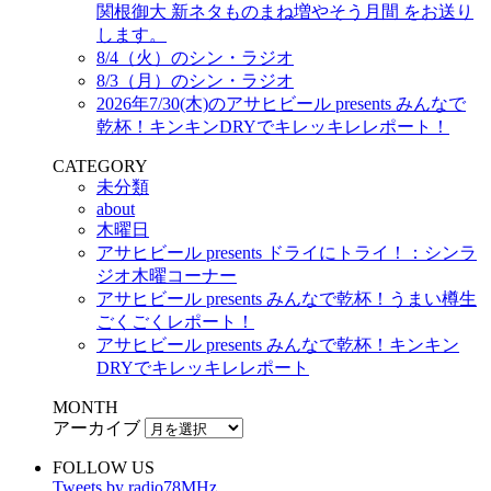
関根御大 新ネタものまね増やそう月間 をお送り
します。
8/4（火）のシン・ラジオ
8/3（月）のシン・ラジオ
2026年7/30(木)のアサヒビール presents みんなで
乾杯！キンキンDRYでキレッキレレポート！
CATEGORY
未分類
about
木曜日
アサヒビール presents ドライにトライ！：シンラ
ジオ木曜コーナー
アサヒビール presents みんなで乾杯！うまい樽生
ごくごくレポート！
アサヒビール presents みんなで乾杯！キンキン
DRYでキレッキレレポート
MONTH
アーカイブ
FOLLOW US
Tweets by radio78MHz