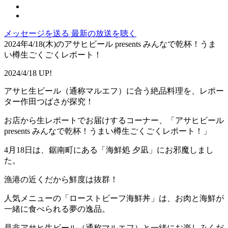
メッセージを送る
最新の放送を聴く
2024年4/18(木)のアサヒビール presents みんなで乾杯！うま
い樽生ごくごくレポート！
2024/4/18 UP!
アサヒ生ビール（通称マルエフ）に合う絶品料理を、レポー
ター作田つばさが探究！
お店から生レポートでお届けするコーナー、「アサヒビール
presents みんなで乾杯！うまい樽生ごくごくレポート！」
4月18日は、鋸南町にある「海鮮処 夕凪」にお邪魔しまし
た。
漁港の近くだから鮮度は抜群！
人気メニューの「ローストビーフ海鮮丼」は、お肉と海鮮が
一緒に食べられる夢の逸品。
是非アサヒ生ビール（通称マルエフ）と一緒にお楽しみくだ