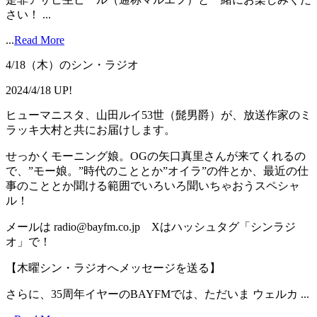
さい！ ...
...
Read More
4/18（木）のシン・ラジオ
2024/4/18 UP!
ヒューマニスタ、山田ルイ53世（髭男爵）が、放送作家のミ
ラッキ大村と共にお届けします。
せっかくモーニング娘。OGの矢口真里さんが来てくれるの
で、”モー娘。”時代のこととか”オイラ”の件とか、最近の仕
事のこととか聞ける範囲でいろいろ聞いちゃおうスペシャ
ル！
メールは radio@bayfm.co.jp Xはハッシュタグ「シンラジ
オ」で！
【木曜シン・ラジオへメッセージを送る】
さらに、35周年イヤーのBAYFMでは、ただいま ウェルカ ...