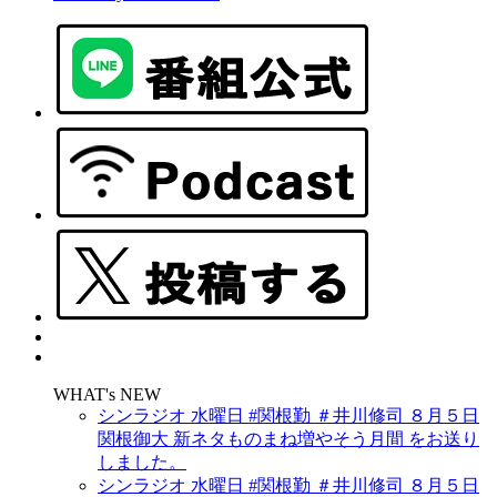
WHAT's NEW
シンラジオ 水曜日 #関根勤 ＃井川修司 ８月５日
関根御大 新ネタものまね増やそう月間 をお送り
しました。
シンラジオ 水曜日 #関根勤 ＃井川修司 ８月５日