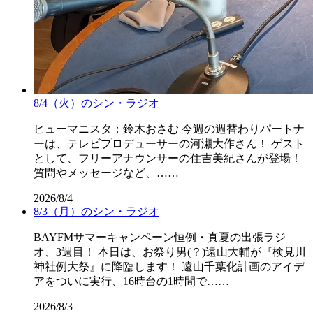
8/4（火）のシン・ラジオ
ヒューマニスタ：鈴木おさむ 今週の週替わりパートナ
ーは、テレビプロデューサーの河瀬大作さん！ ゲスト
として、フリーアナウンサーの住吉美紀さんが登場！
質問やメッセージなど、……
2026/8/4
8/3（月）のシン・ラジオ
BAYFMサマーキャンペーン恒例・真夏の出張ラジ
オ、3週目！ 本日は、お祭り男(？)遠山大輔が『検見川
神社例大祭』に降臨します！ 遠山千葉化計画のアイデ
アをついに実行、16時台の1時間で……
2026/8/3