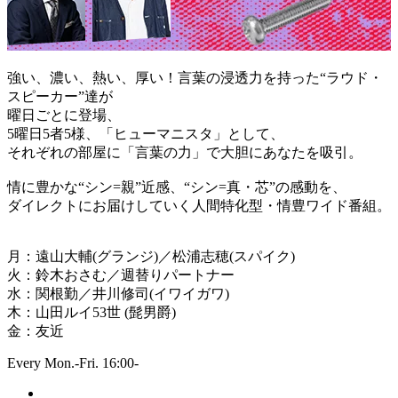
強い、濃い、熱い、厚い！言葉の浸透力を持った“ラウド・
スピーカー”達が
曜日ごとに登場、
5曜日5者5様、「ヒューマニスタ」として、
それぞれの部屋に「言葉の力」で大胆にあなたを吸引。
情に豊かな“シン=親”近感、“シン=真・芯”の感動を、
ダイレクトにお届けしていく人間特化型・情豊ワイド番組。
月：遠山大輔(グランジ)／松浦志穂(スパイク)
火：鈴木おさむ／週替りパートナー
水：関根勤／井川修司(イワイガワ)
木：山田ルイ53世 (髭男爵)
金：友近
Every Mon.-Fri. 16:00-