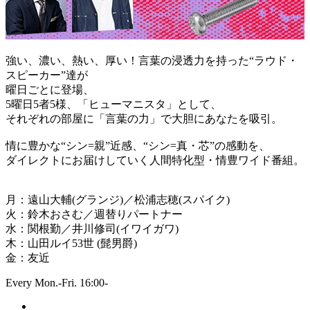
強い、濃い、熱い、厚い！言葉の浸透力を持った“ラウド・
スピーカー”達が
曜日ごとに登場、
5曜日5者5様、「ヒューマニスタ」として、
それぞれの部屋に「言葉の力」で大胆にあなたを吸引。
情に豊かな“シン=親”近感、“シン=真・芯”の感動を、
ダイレクトにお届けしていく人間特化型・情豊ワイド番組。
月：遠山大輔(グランジ)／松浦志穂(スパイク)
火：鈴木おさむ／週替りパートナー
水：関根勤／井川修司(イワイガワ)
木：山田ルイ53世 (髭男爵)
金：友近
Every Mon.-Fri. 16:00-