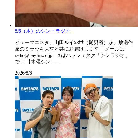
8/6（木）のシン・ラジオ
ヒューマニスタ、山田ルイ53世（髭男爵）が、放送作
家のミラッキ大村と共にお届けします。 メールは
radio@bayfm.co.jp Xはハッシュタグ「シンラジオ」
で！ 【木曜シン……
2026/8/6