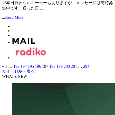
※本日行わないコーナーもありますが、メッセージは随時募
集中です。送った日 ...
...
Read More
«
1
…
193
194
195
196
197
198
199
200
201
…
294
»
サイトTOPへ戻る
WHAT’s NEW