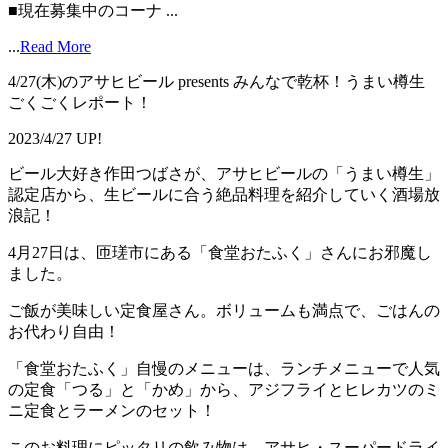
■現在募集中のコーナ ...
...
Read More
4/27(木)のアサヒビール presents みんなで乾杯！うまい樽生
ごくごくレポート！
2023/4/27 UP!
ビール大好き作田つばさが、アサヒビールの「うまい樽生」
認定店から、生ビールに合う絶品料理を紹介していく酒場放
浪記！
4月27日は、匝瑳市にある「食堂おたふく」さんにお邪魔し
ました。
ご飯が美味しい定食屋さん。ボリュームも満点で、ごはんの
お代わり自由！
「食堂おたふく」自慢のメニューは、ランチメニューで人気
の定食「つる」と「かめ」から、アジフライとヒレカツのミ
ニ定食とラーメンのセット！
このお料理にピッタリの飲み物は、アサヒ・スーパードライ