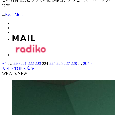
です ...
...
Read More
«
1
…
220
221
222
223
224
225
226
227
228
…
294
»
サイトTOPへ戻る
WHAT’s NEW