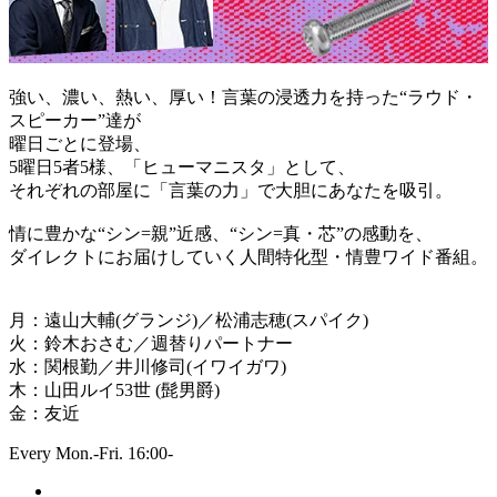
強い、濃い、熱い、厚い！言葉の浸透力を持った“ラウド・
スピーカー”達が
曜日ごとに登場、
5曜日5者5様、「ヒューマニスタ」として、
それぞれの部屋に「言葉の力」で大胆にあなたを吸引。
情に豊かな“シン=親”近感、“シン=真・芯”の感動を、
ダイレクトにお届けしていく人間特化型・情豊ワイド番組。
月：遠山大輔(グランジ)／松浦志穂(スパイク)
火：鈴木おさむ／週替りパートナー
水：関根勤／井川修司(イワイガワ)
木：山田ルイ53世 (髭男爵)
金：友近
Every Mon.-Fri. 16:00-