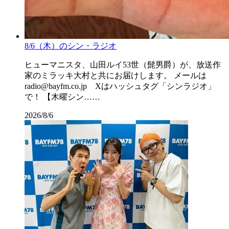
8/6（木）のシン・ラジオ
ヒューマニスタ、山田ルイ53世（髭男爵）が、放送作
家のミラッキ大村と共にお届けします。 メールは
radio@bayfm.co.jp Xはハッシュタグ「シンラジオ」
で！ 【木曜シン……
2026/8/6