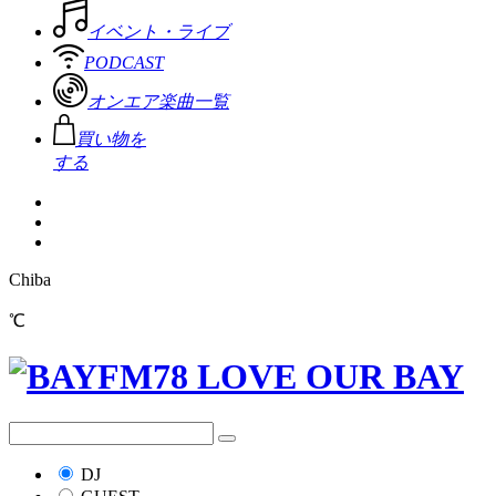
イベント・ライブ
PODCAST
オンエア楽曲一覧
買い物を
する
Chiba
℃
DJ