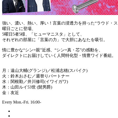
強い、濃い、熱い、厚い！言葉の浸透力を持った“ラウド・ス
曜日ごとに登場、
5曜日5者5様、「ヒューマニスタ」として、
それぞれの部屋に「言葉の力」で大胆にあなたを吸引。
情に豊かな“シン=親”近感、“シン=真・芯”の感動を、
ダイレクトにお届けしていく人間特化型・情豊ワイド番組。
月：遠山大輔(グランジ)／松浦志穂(スパイク)
火：鈴木おさむ／週替りパートナー
水：関根勤／井川修司(イワイガワ)
木：山田ルイ53世 (髭男爵)
金：友近
Every Mon.-Fri. 16:00-