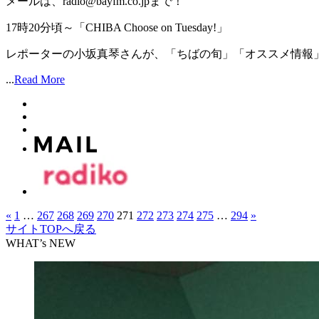
メールは、radio@bayfm.co.jpまで！
17時20分頃～「CHIBA Choose on Tuesday!」
レポーターの小坂真琴さんが、「ちばの旬」「オススメ情報」を
...
Read More
«
1
…
267
268
269
270
271
272
273
274
275
…
294
»
サイトTOPへ戻る
WHAT’s NEW