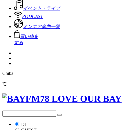
イベント・ライブ
PODCAST
オンエア楽曲一覧
買い物を
する
Chiba
℃
DJ