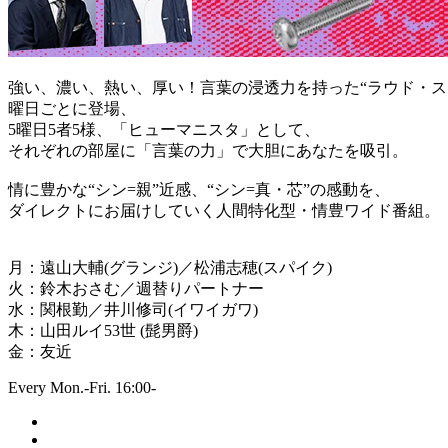
強い、濃い、熱い、厚い！言葉の浸透力を持った“ラウド・ス
曜日ごとに登場、
5曜日5者5様、「ヒューマニスタ」として、
それぞれの部屋に「言葉の力」で大胆にあなたを吸引。
情に豊かな“シン=親”近感、“シン=真・芯”の感動を、
ダイレクトにお届けしていく人間特化型・情豊ワイド番組。
月：遠山大輔(グランジ)／松浦志穂(スパイク)
火：鈴木おさむ／週替りパートナー
水：関根勤／井川修司(イワイガワ)
木：山田ルイ53世 (髭男爵)
金：友近
Every Mon.-Fri. 16:00-