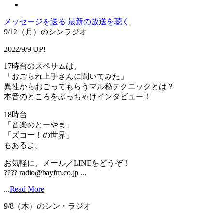
メッセージを送る
最新の放送を聴く
9/12（月）のシンラジオ
2022/9/9 UP!
17時台のスペサムは、
「おごられ上手さんに聞いてみた」
異性からおごってもらうマル秘テクニックとは？
本音のところをぶっちゃけインタビュー！
18時台
「音楽のとーやま」
「ズコー！の世界」
もあるよ。
お気軽に、メール／LINEをどうぞ！
???? radio@bayfm.co.jp ...
...
Read More
9/8（木）のシン・ラジオ