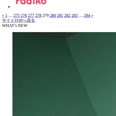
«
1
…
275
276
277
278
279
280
281
282
283
…
294
»
サイトTOPへ戻る
WHAT’s NEW