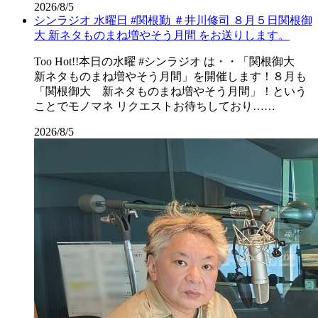
2026/8/5
シンラジオ 水曜日 #関根勤 ＃井川修司 ８月５日関根御
大 新ネタものまね増やそう月間 をお送りします。
Too Hot!!本日の水曜 #シンラジオ は・・「関根御大
新ネタものまね増やそう月間」を開催します！８月も
「関根御大 新ネタものまね増やそう月間」！という
ことでモノマネ リクエストお待ちしており……
2026/8/5