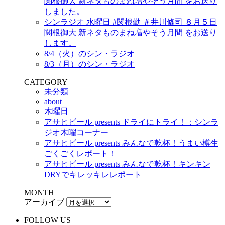
関根御大 新ネタものまね増やそう月間 をお送り
しました。
シンラジオ 水曜日 #関根勤 ＃井川修司 ８月５日
関根御大 新ネタものまね増やそう月間 をお送り
します。
8/4（火）のシン・ラジオ
8/3（月）のシン・ラジオ
CATEGORY
未分類
about
木曜日
アサヒビール presents ドライにトライ！：シンラ
ジオ木曜コーナー
アサヒビール presents みんなで乾杯！うまい樽生
ごくごくレポート！
アサヒビール presents みんなで乾杯！キンキン
DRYでキレッキレレポート
MONTH
アーカイブ
FOLLOW US