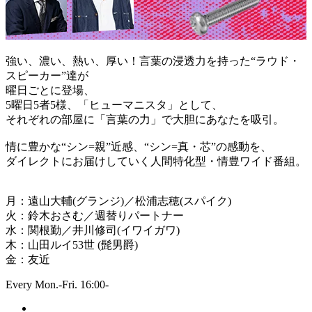
強い、濃い、熱い、厚い！言葉の浸透力を持った“ラウド・
スピーカー”達が
曜日ごとに登場、
5曜日5者5様、「ヒューマニスタ」として、
それぞれの部屋に「言葉の力」で大胆にあなたを吸引。
情に豊かな“シン=親”近感、“シン=真・芯”の感動を、
ダイレクトにお届けしていく人間特化型・情豊ワイド番組。
月：遠山大輔(グランジ)／松浦志穂(スパイク)
火：鈴木おさむ／週替りパートナー
水：関根勤／井川修司(イワイガワ)
木：山田ルイ53世 (髭男爵)
金：友近
Every Mon.-Fri. 16:00-