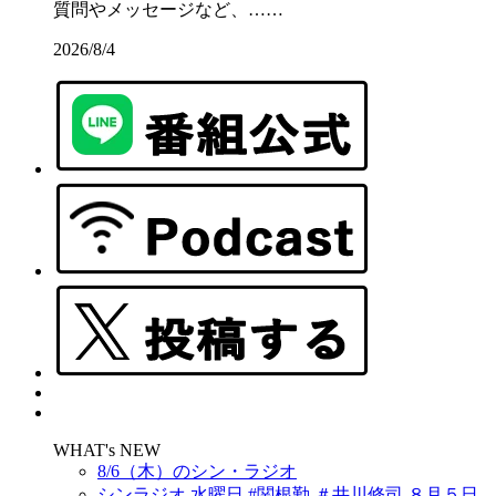
質問やメッセージなど、……
2026/8/4
WHAT's NEW
8/6（木）のシン・ラジオ
シンラジオ 水曜日 #関根勤 ＃井川修司 ８月５日