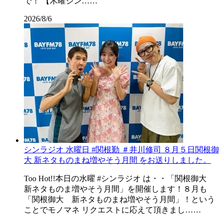
で！ 【木曜シン……
2026/8/6
シンラジオ 水曜日 #関根勤 ＃井川修司 ８月５日関根御
大 新ネタものまね増やそう月間 をお送りしました。
Too Hot!!本日の水曜 #シンラジオ は・・「関根御大
新ネタものま増やそう月間」を開催します！８月も
「関根御大 新ネタものまね増やそう月間」！という
ことでモノマネ リクエストに応えて頂きまし……