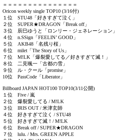
＝＝＝＝＝＝＝＝＝＝＝＝＝＝＝
Oricon weekly single TOP10 (3/16付)
１位 STU48「好きすぎて泣く」
２位 SUPER★DRAGON「Break off」
３位 辰巳ゆうと「ロンリー・ジェネレーション」
４位 n.SSign「FEELIN’ GOOD」
５位 AKB48「名残り桜」
６位 milet「The Story of Us」
７位 M!LK「爆裂愛してる／好きすぎて滅！」
８位 二見颯一「古都の雪」
９位 ル・クール「promise」
10位 PassCode「Liberator」
Billboard JAPAN HOT100 TOP10(3/11公開)
１位 Five / 嵐
２位 爆裂愛してる / M!LK
３位 IRIS OUT / 米津玄師
４位 好きすぎて泣く / STU48
５位 好きすぎて滅！/ M!LK
６位 Break off / SUPER★DRAGON
７位 lulu. / Mrs. GREEN APPLE