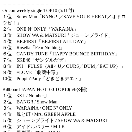
＝＝＝＝＝＝＝＝＝＝＝＝＝＝＝
Oricon weekly single TOP10 (5/11付)
１位 Snow Man「BANG!!／SAVE YOUR HERAT／オドロ
ウゼ！」
２位 ONE N’ ONLY「WARAiNA」
３位 SHOW-WA & MATSURI「ジューンブライド」
４位 BE:FIRST「BE:FIRST ALL DAY」
５位 Roselia「Fear Nothing」
６位 CANDY TUNE「HAPPY BOUNCE BIRTHDAY」
７位 SKE48「サンダルだぜ」
８位 INI「PULSE（All 4 U／OURS／DUM／EAT UP）」
９位 =LOVE「劇薬中毒」
10位 Poppin’Party「どきどきデエト」
Billboard JAPAN HOT100 TOP10(5/6公開)
１位 3XL / Nomber_i
２位 BANG!! / Snow Man
３位 WARAiNA / ONE N’ ONLY
４位 風と町 / Mrs. GREEN APPLE
５位 ジューンブライド / SHOW-WA & MATSURI
６位 アイドルパワー / M!LK