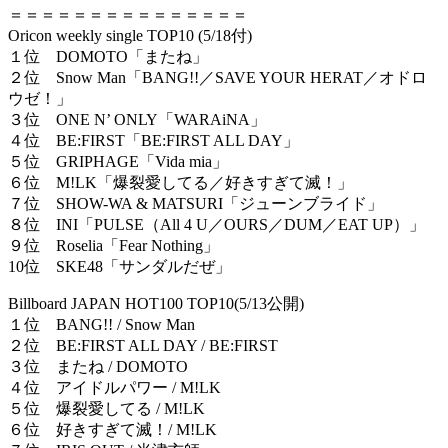
＝＝＝＝＝＝＝＝＝＝＝＝＝＝＝
Oricon weekly single TOP10 (5/18付)
１位 DOMOTO「またね」
２位 Snow Man「BANG!!／SAVE YOUR HERAT／オドロ
ウゼ！」
３位 ONE N’ ONLY「WARAiNA」
４位 BE:FIRST「BE:FIRST ALL DAY」
５位 GRIPHAGE「Vida mia」
６位 M!LK「爆裂愛してる／好きすぎて滅！」
７位 SHOW-WA & MATSURI「ジューンブライド」
８位 INI「PULSE（All 4 U／OURS／DUM／EAT UP）」
９位 Roselia「Fear Nothing」
10位 SKE48「サンダルだぜ」
Billboard JAPAN HOT100 TOP10(5/13公開)
１位 BANG!! / Snow Man
２位 BE:FIRST ALL DAY / BE:FIRST
３位 またね / DOMOTO
４位 アイドルパワー / M!LK
５位 爆裂愛してる / M!LK
６位 好きすぎて滅！/ M!LK