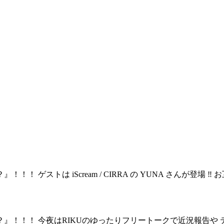
！ ゲストは iScream / CIRRA の YUNA さんが登場
か？』！！！ 今夜はRIKUのゆったりフリートークで近況報告