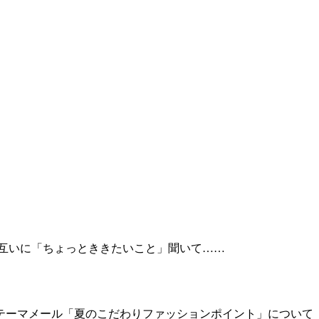
 ‼️ お互いに「ちょっとききたいこと」聞いて……
や テーマメール「夏のこだわりファッションポイント」について