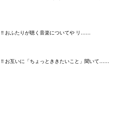
場 ‼️ おふたりが聴く音楽についてや リ……
登場 ‼️ お互いに「ちょっとききたいこと」聞いて……