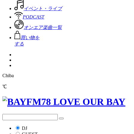
イベント・ライブ
PODCAST
オンエア楽曲一覧
買い物を
する
Chiba
℃
DJ