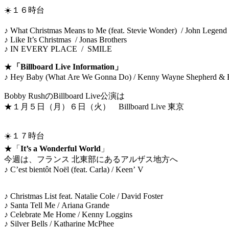
☀️１６時台
♪ What Christmas Means to Me (feat. Stevie Wonder) / John Legend
♪ Like It’s Christmas / Jonas Brothers
♪ IN EVERY PLACE / SMILE
★
「Billboard Live Information」
♪ Hey Baby (What Are We Gonna Do) / Kenny Wayne 
Bobby RushのBillboard Live公演は
★１月５日（月）６日（火） Billboard Live 東京
☀️１７時台
★「
It’s a Wonderful World
」
今週は、フランス 北東部にあるアルザス地方へ
♪ C’est bientôt Noël (feat. Carla) / Keen’ V
♪ Christmas List feat. Natalie Cole / David Foster
♪ Santa Tell Me / Ariana Grande
♪ Celebrate Me Home / Kenny Loggins
♪ Silver Bells / Katharine McPhee