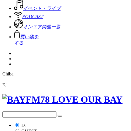
イベント・ライブ
PODCAST
オンエア楽曲一覧
買い物を
する
Chiba
℃
DJ