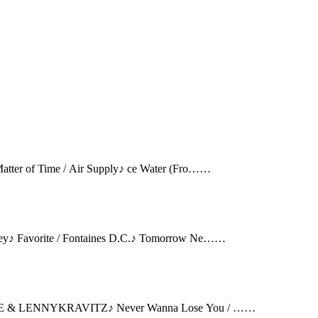
～ON AIR曲～ ☀️１６時台 ♪ World of Light / America♪ A Matter of Time / Air Supply♪ ce Water (Fro……
～ON AIR曲～ ☀️１６時台 ♪ hDream Crusher / Daniel Seavey♪ Favorite / Fontaines D.C.♪ Tomorrow Ne……
～ON AIR曲～ ☀️１６時台 ♪ highway robbery / DE'WAYNE & LENNYKRAVITZ♪ Never Wanna Lose You / ……