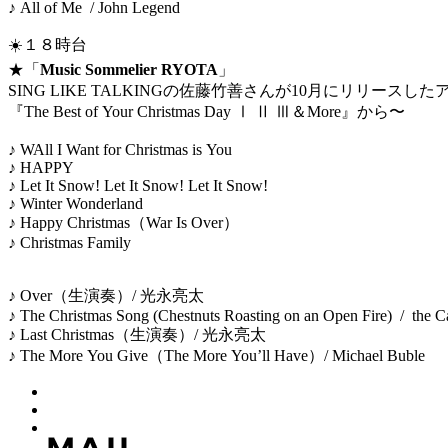
♪ All of Me / John Legend
☀️１８時台
★「
Music Sommelier RYOTA
」
SING LIKE TALKINGの佐藤竹善さんが10月にリリースし
『The Best of Your Christmas Day Ⅰ Ⅱ Ⅲ＆More
』
から〜
♪ WAll I Want for Christmas is You
♪ HAPPY
♪ Let It Snow! Let It Snow! Let It Snow!
♪ Winter Wonderland
♪ Happy Christmas（War Is Over）
♪ Christmas Family
♪ Over（生演奏）/ 光永亮太
♪ The Christmas Song (Chestnuts Roasting on an Open Fire) / the C
♪ Last Christmas（生演奏）/ 光永亮太
♪ The More You Give（The More You’ll Have）/ Michael Buble