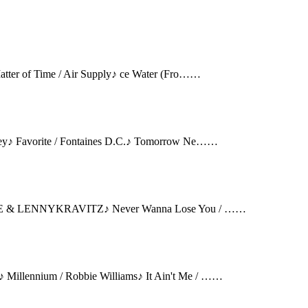
r of Time / Air Supply♪ ce Water (Fro……
 Favorite / Fontaines D.C.♪ Tomorrow Ne……
 & LENNYKRAVITZ♪ Never Wanna Lose You / ……
nium / Robbie Williams♪ It Ain't Me / ……