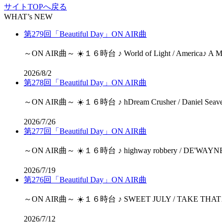
サイトTOPへ戻る
WHAT’s NEW
第279回「Beautiful Day」ON AIR曲
～ON AIR曲～ ☀️１６時台 ♪ World of Light / America♪ A Matte
2026/8/2
第278回「Beautiful Day」ON AIR曲
～ON AIR曲～ ☀️１６時台 ♪ hDream Crusher / Daniel Seavey♪
2026/7/26
第277回「Beautiful Day」ON AIR曲
～ON AIR曲～ ☀️１６時台 ♪ highway robbery / DE'WAYNE
2026/7/19
第276回「Beautiful Day」ON AIR曲
～ON AIR曲～ ☀️１６時台 ♪ SWEET JULY / TAKE THAT♪ Millen
2026/7/12