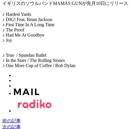
イギリスのソウルバンドMAMAS GUNが先月10日にリリース
♪ Hardest Yards
♪ DIG! Feat. Brian Jackson
♪ First Time In A Long Time
♪ The Proof
♪ Had Me At Goodbye
♪ Joy
♪ True / Spandau Ballet
♪ In the Stars / The Rolling Stones
♪ One More Cup of Coffee / Bob Dylan
前の記事
次の記事