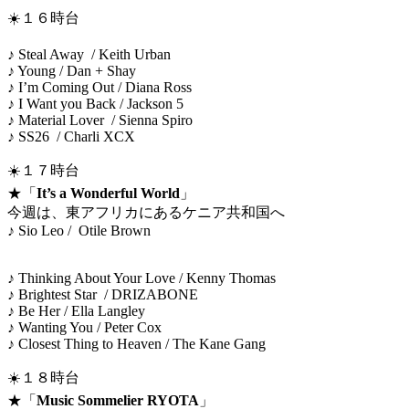
☀️１６時台
♪ Steal Away / Keith Urban
♪ Young / Dan + Shay
♪ I’m Coming Out / Diana Ross
♪ I Want you Back / Jackson 5
♪ Material Lover / Sienna Spiro
♪ SS26 / Charli XCX
☀️１７時台
★「
It’s a Wonderful World
」
今週は、東アフリカにあるケニア共和国へ
♪ Sio Leo / Otile Brown
♪ Thinking About Your Love / Kenny Thomas
♪ Brightest Star / DRIZABONE
♪ Be Her / Ella Langley
♪ Wanting You / Peter Cox
♪ Closest Thing to Heaven / The Kane Gang
☀️１８時台
★「
Music Sommelier RYOTA
」