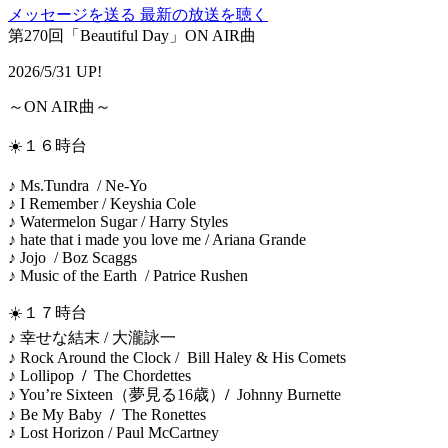
メッセージを送る
最新の放送を聴く
第270回「Beautiful Day」ON AIR曲
2026/5/31 UP!
～ON AIR曲～
☀️１６時台
♪ Ms.Tundra / Ne-Yo
♪ I Remember / Keyshia Cole
♪ Watermelon Sugar / Harry Styles
♪ hate that i made you love me / Ariana Grande
♪ Jojo / Boz Scaggs
♪ Music of the Earth / Patrice Rushen
☀️１７時台
♪ 幸せな結末 / 大瀧詠一
♪ Rock Around the Clock / Bill Haley & His Comets
♪ Lollipop
/
The Chordettes
♪ You’re Sixteen（夢見る16歳）
/
Johnny Burnette
♪ Be My Baby
/
The Ronettes
♪ Lost Horizon / Paul McCartney