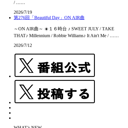
/ ……
2026/7/19
第276回「Beautiful Day」ON AIR曲
～ON AIR曲～ ☀️１６時台 ♪ SWEET JULY / TAKE
THAT♪ Millennium / Robbie Williams♪ It Ain't Me / ……
2026/7/12
WHAT’s NEW