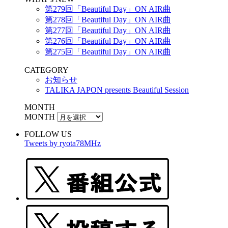
第279回「Beautiful Day」ON AIR曲
第278回「Beautiful Day」ON AIR曲
第277回「Beautiful Day」ON AIR曲
第276回「Beautiful Day」ON AIR曲
第275回「Beautiful Day」ON AIR曲
CATEGORY
お知らせ
TALIKA JAPON presents Beautiful Session
MONTH
MONTH
FOLLOW US
Tweets by ryota78MHz