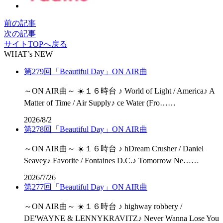
前の記事
次の記事
サイトTOPへ戻る
WHAT’s NEW
第279回「Beautiful Day」ON AIR曲
～ON AIR曲～ ☀️１６時台 ♪ World of Light / America♪ A
Matter of Time / Air Supply♪ ce Water (Fro……
2026/8/2
第278回「Beautiful Day」ON AIR曲
～ON AIR曲～ ☀️１６時台 ♪ hDream Crusher / Daniel
Seavey♪ Favorite / Fontaines D.C.♪ Tomorrow Ne……
2026/7/26
第277回「Beautiful Day」ON AIR曲
～ON AIR曲～ ☀️１６時台 ♪ highway robbery /
DE'WAYNE & LENNYKRAVITZ♪ Never Wanna Lose You