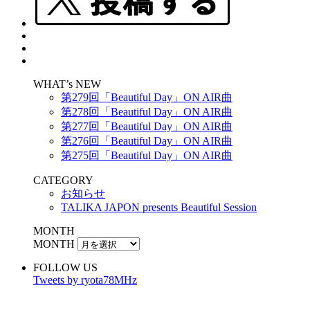
WHAT’s NEW
第279回「Beautiful Day」ON AIR曲
第278回「Beautiful Day」ON AIR曲
第277回「Beautiful Day」ON AIR曲
第276回「Beautiful Day」ON AIR曲
第275回「Beautiful Day」ON AIR曲
CATEGORY
お知らせ
TALIKA JAPON presents Beautiful Session
MONTH
MONTH
FOLLOW US
Tweets by ryota78MHz