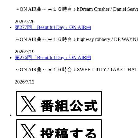
～ON AIR曲～ ☀️１６時台 ♪ hDream Crusher / Daniel Seavey♪
2026/7/26
第277回「Beautiful Day」ON AIR曲
～ON AIR曲～ ☀️１６時台 ♪ highway robbery / DE'WAYNE
2026/7/19
第276回「Beautiful Day」ON AIR曲
～ON AIR曲～ ☀️１６時台 ♪ SWEET JULY / TAKE THAT♪ Millen
2026/7/12