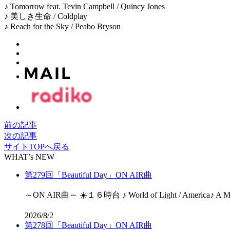
♪ Tomorrow feat. Tevin Campbell / Quincy Jones
♪ 美しき生命 / Coldplay
♪ Reach for the Sky / Peabo Bryson
前の記事
次の記事
サイトTOPへ戻る
WHAT’s NEW
第279回「Beautiful Day」ON AIR曲
～ON AIR曲～ ☀️１６時台 ♪ World of Light / America♪ A Matte
2026/8/2
第278回「Beautiful Day」ON AIR曲