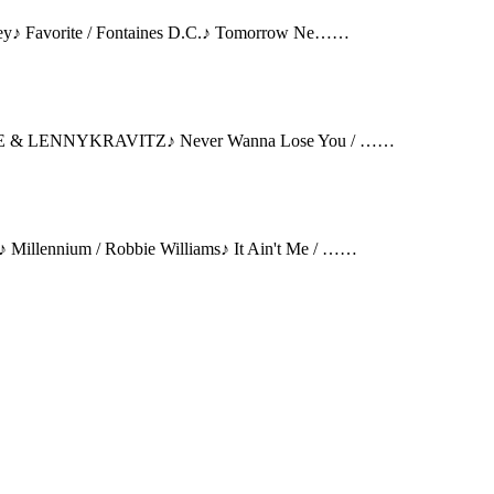
 Favorite / Fontaines D.C.♪ Tomorrow Ne……
 & LENNYKRAVITZ♪ Never Wanna Lose You / ……
nium / Robbie Williams♪ It Ain't Me / ……