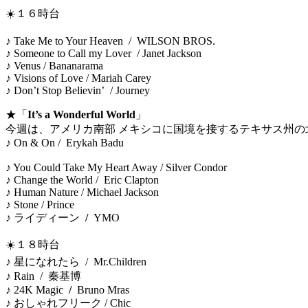
☀️１６時台
♪ Take Me to Your Heaven / WILSON BROS.
♪ Someone to Call my Lover / Janet Jackson
♪ Venus / Bananarama
♪ Visions of Love / Mariah Carey
♪ Don’t Stop Believin’ / Journey
★「
It’s a Wonderful World
」
今週は、アメリカ南部 メキシコに国境を接するテキサス州の
♪ On & On / Erykah Badu
♪ You Could Take My Heart Away / Silver Condor
♪ Change the World / Eric Clapton
♪ Human Nature / Michael Jackson
♪ Stone / Prince
♪ ライディーン
/
YMO
☀️１８時台
♪ 星になれたら / Mr.Children
♪ Rain / 秦基博
♪ 24K Magic
/
Bruno Mras
♪ おしゃれフリーク / Chic