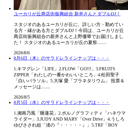
ユーカリが丘商店街振興組合 新井さんとダブルDJ！
スタジオのあるユーカリが丘に、詳しい方・勤めてい
る方・縁がある方とダブルDJ！今回は、ユーカリが丘
商店街振興組合の新井さんと上野優華でお届けしまし
た！ スタジオのあるユーカリが丘の夏祭……
2026/8/6
8月6日（木）のサラドレラインナップは・・・
1.キマグレン「LIFE」2.FLOW「GO!!!」3.FRUITS
ZIPPER「わたしの一番かわいいところ」4.松田聖子
「白いパラソル」5.大塚 愛「プラネタリウム」 投票＆
メッセージは……
2026/8/5
8月5日（水）のサラドレラインナップは・・・
1.湘南乃風「睡蓮花」2.ポルノグラフィティ「ハネウマ
ライダー」3.JUDY AND MARY「Over Drive」4.うしろ
ゆびさされ組「渚の『・・・・・』」5.TRF「BOY