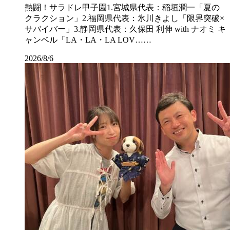
熱闘！サラドレ甲子園1.宮城県代表：稲垣潤一「夏の
クラクション」2.福岡県代表：氷川きよし「限界突破×
サバイバー」3.静岡県代表：久保田 利伸 with ナオミ キ
ャンベル「LA・LA・LA LOV……
2026/8/6