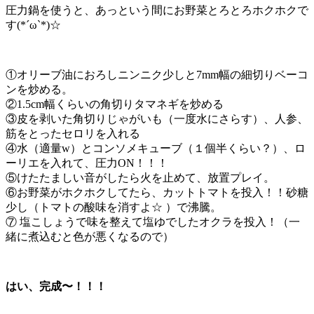
圧力鍋を使うと、あっという間にお野菜とろとろホクホクで
す(*´ω`*)☆
①オリーブ油におろしニンニク少しと7mm幅の細切りベーコ
ンを炒める。
②1.5cm幅くらいの角切りタマネギを炒める
③皮を剥いた角切りじゃがいも（一度水にさらす）、人参、
筋をとったセロリを入れる
④水（適量w）とコンソメキューブ（１個半くらい？）、ロ
ーリエを入れて、圧力ON！！！
⑤けたたましい音がしたら火を止めて、放置プレイ。
⑥お野菜がホクホクしてたら、カットトマトを投入！！砂糖
少し（トマトの酸味を消すよ☆ ）で沸騰。
⑦ 塩こしょうで味を整えて塩ゆでしたオクラを投入！（一
緒に煮込むと色が悪くなるので）
はい、完成〜！！！