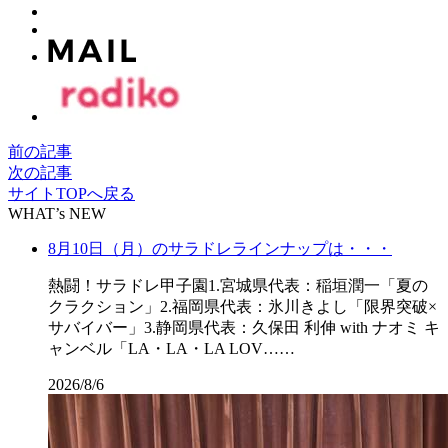
前の記事
次の記事
サイトTOPへ戻る
WHAT’s NEW
8月10日（月）のサラドレラインナップは・・・
熱闘！サラドレ甲子園1.宮城県代表：稲垣潤一「夏の
クラクション」2.福岡県代表：氷川きよし「限界突破×
サバイバー」3.静岡県代表：久保田 利伸 with ナオミ キ
ャンベル「LA・LA・LA LOV……
2026/8/6