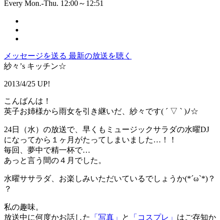
Every Mon.-Thu. 12:00～12:51
メッセージを送る
最新の放送を聴く
紗々’s キッチン☆
2013/4/25 UP!
こんばんは！
英子お姉様から雨女を引き継いだ、紗々です( ´ ▽ ` )ﾉ☆
24日（水）の放送で、早くもミュージックサラダの水曜DJ
になってから１ヶ月がたってしまいました…！！
毎回、夢中で精一杯で…
あっと言う間の４月でした。
水曜ササラダ、お楽しみいただいているでしょうか(*´ω`*)？
？
私の趣味。
放送中に何度かお話した
「写真」
と
「コスプレ」
はご存知か