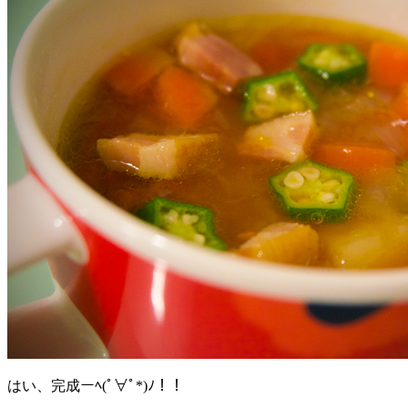
はい、完成ーﾍ(ﾟ∀ﾟ*)ﾉ！！