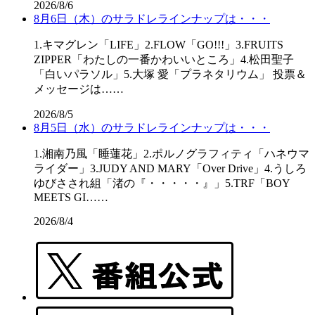
2026/8/6
8月6日（木）のサラドレラインナップは・・・
1.キマグレン「LIFE」2.FLOW「GO!!!」3.FRUITS
ZIPPER「わたしの一番かわいいところ」4.松田聖子
「白いパラソル」5.大塚 愛「プラネタリウム」 投票＆
メッセージは……
2026/8/5
8月5日（水）のサラドレラインナップは・・・
1.湘南乃風「睡蓮花」2.ポルノグラフィティ「ハネウマ
ライダー」3.JUDY AND MARY「Over Drive」4.うしろ
ゆびさされ組「渚の『・・・・・』」5.TRF「BOY
MEETS GI……
2026/8/4