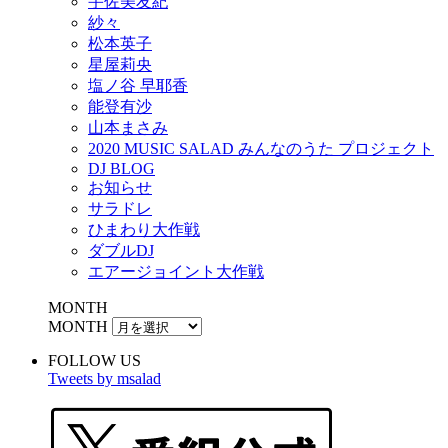
宇佐美友紀
紗々
松本英子
星屋莉央
塩ノ谷 早耶香
能登有沙
山本まさみ
2020 MUSIC SALAD みんなのうた プロジェクト
DJ BLOG
お知らせ
サラドレ
ひまわり大作戦
ダブルDJ
エアージョイント大作戦
MONTH
MONTH
FOLLOW US
Tweets by msalad