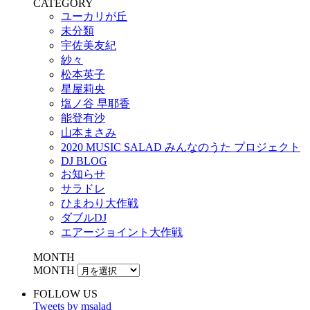
CATEGORY
ユーカリが丘
未分類
宇佐美友紀
紗々
松本英子
星屋莉央
塩ノ谷 早耶香
能登有沙
山本まさみ
2020 MUSIC SALAD みんなのうた プロジェクト
DJ BLOG
お知らせ
サラドレ
ひまわり大作戦
ダブルDJ
エアージョイント大作戦
MONTH
MONTH
FOLLOW US
Tweets by msalad